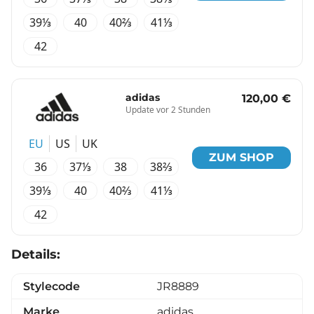
39⅓
40
40⅔
41⅓
42
adidas
120,00 €
Update vor 2 Stunden
EU
US
UK
ZUM SHOP
36
37⅓
38
38⅔
39⅓
40
40⅔
41⅓
42
Details:
Stylecode
JR8889
Marke
adidas