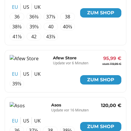
EU
US
UK
ZUM SHOP
36
36⅔
37⅓
38
38⅔
39⅓
40
40⅔
41⅓
42
43⅓
Afew Store
95,99 €
Update vor 6 Minuten
statt 119,99 €
EU
US
UK
ZUM SHOP
39⅓
Asos
120,00 €
Update vor 16 Minuten
EU
US
UK
ZUM SHOP
36
37⅓
38
38⅔