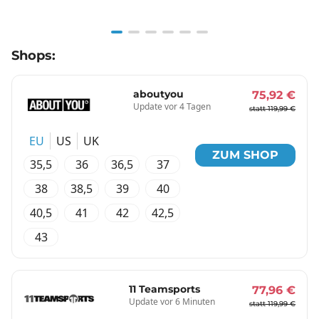
Item
Shops:
1
of
6
aboutyou
75,92 €
Update vor 4 Tagen
statt 119,99 €
EU
US
UK
ZUM SHOP
35,5
36
36,5
37
38
38,5
39
40
40,5
41
42
42,5
43
11 Teamsports
77,96 €
Update vor 6 Minuten
statt 119,99 €