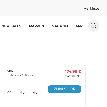
Merkliste
INE & SALES
MARKEN
MAGAZIN
APP
hhv
174,95 €
Update vor 2 Stunden
statt 184,99 €
ZUM SHOP
44
45
46