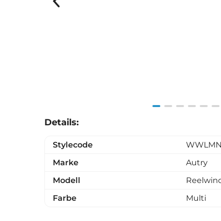
Item
Details:
1
of
Stylecode
WWLMN
6
Marke
Autry
Modell
Reelwin
Farbe
Multi