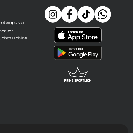
roteinpulver
neaker
uchmaschine