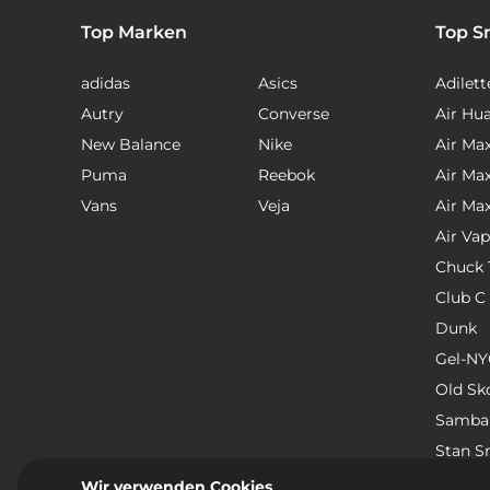
Top Marken
Top S
adidas
Asics
Adilett
Autry
Converse
Air Hu
New Balance
Nike
Air Ma
Puma
Reebok
Air Ma
Vans
Veja
Air Ma
Air Va
Chuck T
Club C
Dunk
Gel-NY
Old Sk
Samba
Stan S
Waffle
Wir verwenden Cookies