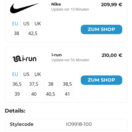
Nike
209,99 €
Update vor 10 Minuten
EU
US
UK
ZUM SHOP
38
42,5
i-run
210,00 €
Update vor 55 Minuten
EU
US
UK
ZUM SHOP
36,5
37,5
38
38,5
39
40
40,5
41
Details:
Stylecode
IO9918-100