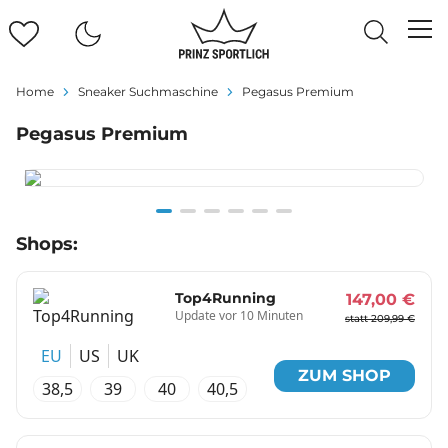
Home
Sneaker Suchmaschine
Pegasus Premium
Pegasus Premium
Item
Shops:
1
of
6
Top4Running
147,00 €
Update vor 10 Minuten
statt 209,99 €
EU
US
UK
ZUM SHOP
38,5
39
40
40,5