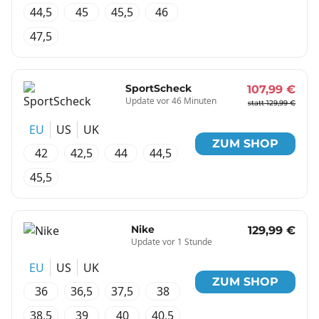
44,5
45
45,5
46
47,5
SportScheck
107,99 €
Update vor 46 Minuten
statt 129,99 €
EU
US
UK
ZUM SHOP
42
42,5
44
44,5
45,5
Nike
129,99 €
Update vor 1 Stunde
EU
US
UK
ZUM SHOP
36
36,5
37,5
38
38,5
39
40
40,5