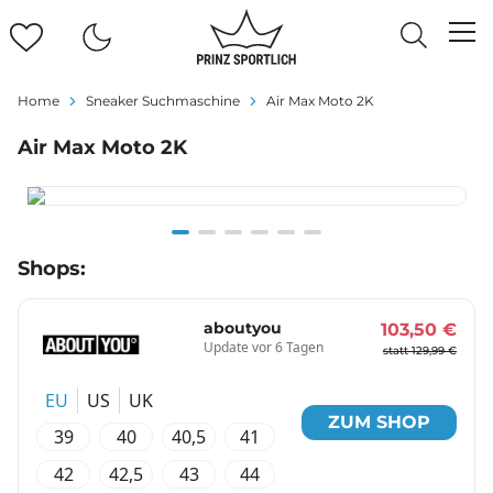
Home
Sneaker Suchmaschine
Air Max Moto 2K
Air Max Moto 2K
Item
Shops:
1
of
6
aboutyou
103,50 €
Update vor 6 Tagen
statt 129,99 €
EU
US
UK
ZUM SHOP
39
40
40,5
41
42
42,5
43
44