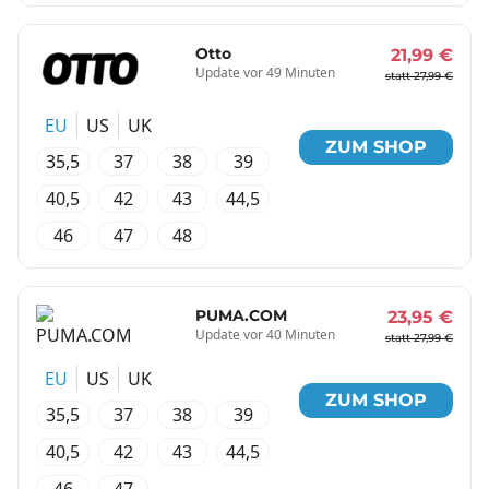
Otto
21,99 €
Update vor 49 Minuten
statt 27,99 €
EU
US
UK
ZUM SHOP
35,5
37
38
39
40,5
42
43
44,5
46
47
48
PUMA.COM
23,95 €
Update vor 40 Minuten
statt 27,99 €
EU
US
UK
ZUM SHOP
35,5
37
38
39
40,5
42
43
44,5