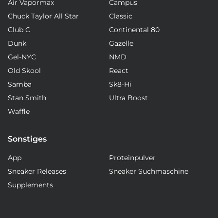
Air Vapormax
Campus
Chuck Taylor All Star
Classic
Club C
Continental 80
Dunk
Gazelle
Gel-NYC
NMD
Old Skool
React
Samba
Sk8-Hi
Stan Smith
Ultra Boost
Waffle
Sonstiges
App
Proteinpulver
Sneaker Releases
Sneaker Suchmaschine
Supplements