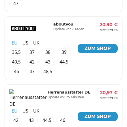
47
aboutyou
20,90 €
Update vor 7 Tagen
statt 27,99 €
EU
US
UK
ZUM SHOP
35,5
37
38
39
40,5
42
43
44,5
46
47
48,5
Herrenausstatter DE
20,97 €
Update vor 25 Minuten
statt 27,99 €
EU
US
UK
ZUM SHOP
42
43
44,5
46