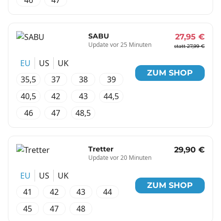
46
47
SABU
27,95 €
Update vor 25 Minuten
statt 27,99 €
EU
US
UK
ZUM SHOP
35,5
37
38
39
40,5
42
43
44,5
46
47
48,5
Tretter
29,90 €
Update vor 20 Minuten
EU
US
UK
ZUM SHOP
41
42
43
44
45
47
48