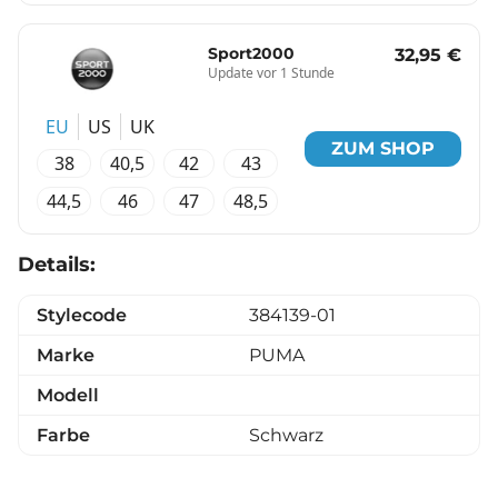
Sport2000
32,95 €
Update vor 1 Stunde
EU
US
UK
ZUM SHOP
38
40,5
42
43
44,5
46
47
48,5
Details:
Stylecode
384139-01
Marke
PUMA
Modell
Farbe
Schwarz