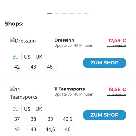
Item
Shops:
1
of
6
DressInn
17,49 €
Update vor 49 Minuten
statt 27,99 €
EU
US
UK
ZUM SHOP
42
43
46
11 Teamsports
19,56 €
Update vor 40 Minuten
statt 27,99 €
EU
US
UK
ZUM SHOP
37
38
39
40,5
42
43
44,5
46