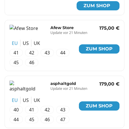
ZUM SHOP
Afew Store
175,00 €
Update vor 21 Minuten
EU
US
UK
ZUM SHOP
41
42
43
44
45
46
asphaltgold
179,00 €
Update vor 21 Minuten
EU
US
UK
ZUM SHOP
40
41
42
43
44
45
46
47