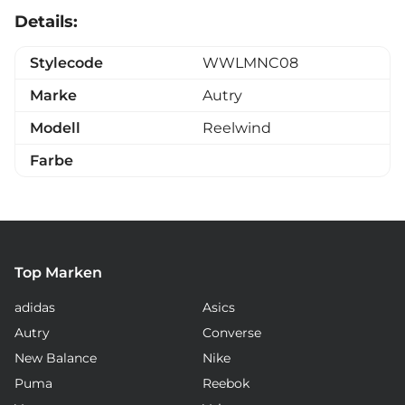
Details:
Stylecode
WWLMNC08
Marke
Autry
Modell
Reelwind
Farbe
Top Marken
adidas
Asics
Autry
Converse
New Balance
Nike
Puma
Reebok