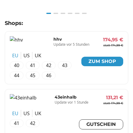
Item
Shops:
1
of
6
hhv
174,95 €
Update vor 5 Stunden
statt 174,99 €
EU
US
UK
ZUM SHOP
40
41
42
43
44
45
46
43einhalb
131,21 €
Update vor 1 Stunde
statt 174,99 €
EU
US
UK
41
42
GUTSCHEIN