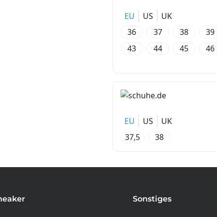
EU
US
UK
36
37
38
39
43
44
45
46
EU
US
UK
37,5
38
neaker
Sonstiges