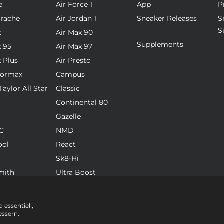
e
Air Force 1
App
P
arache
Air Jordan 1
Sneaker Releases
S
S
x
Air Max 90
Supplements
x 95
Air Max 97
x Plus
Air Presto
pormax
Campus
aylor All Star
Classic
Continental 80
Gazelle
C
NMD
ool
React
Sk8-Hi
mith
Ultra Boost
 essentiell,
essern.