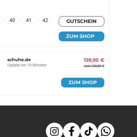
40
41
42
GUTSCHEIN
ZUM SHOP
schuhe.de
139,95 €
Update vor 10 Minuten
statt 139,99 €
ZUM SHOP