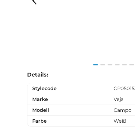
Item
Details:
1
of
Stylecode
CP05015
6
Marke
Veja
Modell
Campo
Farbe
Weiß