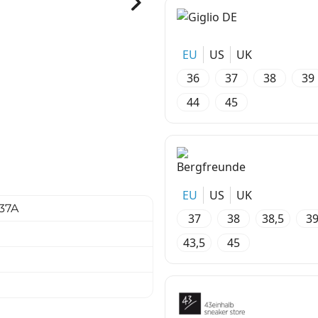
EU
US
UK
36
37
38
39
44
45
EU
US
UK
37A
37
38
38,5
3
43,5
45