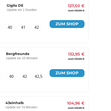
Giglio DE
127,50 €
Update vor 2 Stunden
statt 139,99 €
ZUM SHOP
40
41
42
Bergfreunde
132,95 €
Update vor 20 Minuten
statt 139,99 €
ZUM SHOP
9
40
42
42,5
43einhalb
104,96 €
Update vor 10 Minuten
statt 139,99 €