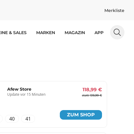
Merkliste
INE & SALES
MARKEN
MAGAZIN
APP
Afew Store
118,99 €
Update vor 15 Minuten
statt 139,99 €
ZUM SHOP
40
41