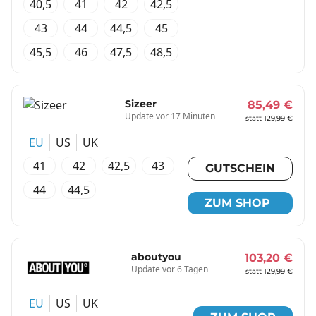
40,5
41
42
42,5
43
44
44,5
45
45,5
46
47,5
48,5
Sizeer
85,49 €
Update vor 17 Minuten
statt 129,99 €
EU
US
UK
41
42
42,5
43
GUTSCHEIN
44
44,5
ZUM SHOP
aboutyou
103,20 €
Update vor 6 Tagen
statt 129,99 €
EU
US
UK