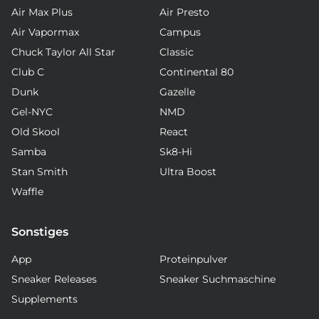
Air Max Plus
Air Presto
Air Vapormax
Campus
Chuck Taylor All Star
Classic
Club C
Continental 80
Dunk
Gazelle
Gel-NYC
NMD
Old Skool
React
Samba
Sk8-Hi
Stan Smith
Ultra Boost
Waffle
Sonstiges
App
Proteinpulver
Sneaker Releases
Sneaker Suchmaschine
Supplements