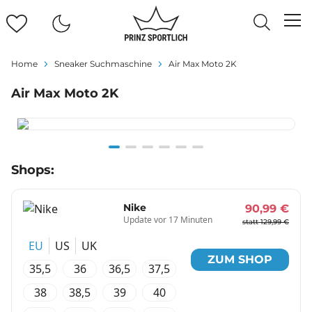
Home
Sneaker Suchmaschine
Air Max Moto 2K
Air Max Moto 2K
Item
Shops:
1
of
6
Nike
90,99 €
Update vor 17 Minuten
statt 129,99 €
EU
US
UK
ZUM SHOP
35,5
36
36,5
37,5
38
38,5
39
40