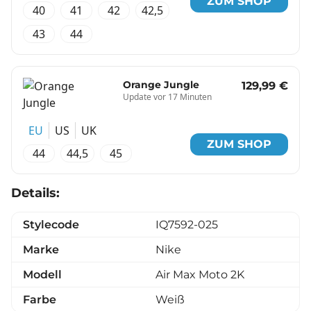
ZUM SHOP
40
41
42
42,5
43
44
Orange Jungle
129,99 €
Update vor 17 Minuten
EU
US
UK
ZUM SHOP
44
44,5
45
Details:
Stylecode
IQ7592-025
Marke
Nike
Modell
Air Max Moto 2K
Farbe
Weiß