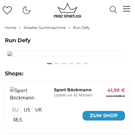
Home
Sneaker Suchmaschine
Run Defy
Run Defy
Item
Shops:
1
of
6
Sport Böckmann
41,99 €
Update vor 42 Minuten
statt 59,99 €
EU
US
UK
ZUM SHOP
38,5