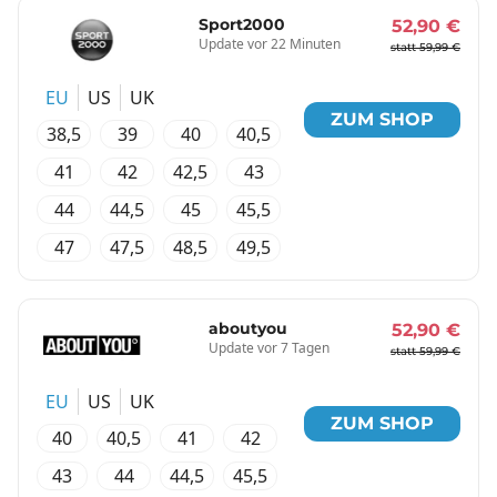
Sport2000
52,90 €
Update vor 22 Minuten
statt 59,99 €
EU
US
UK
ZUM SHOP
38,5
39
40
40,5
41
42
42,5
43
44
44,5
45
45,5
47
47,5
48,5
49,5
aboutyou
52,90 €
Update vor 7 Tagen
statt 59,99 €
EU
US
UK
ZUM SHOP
40
40,5
41
42
43
44
44,5
45,5