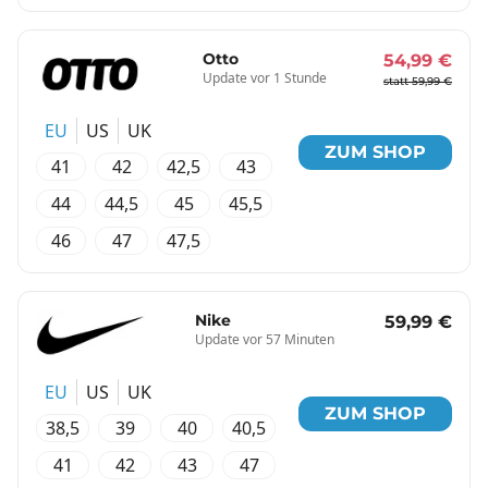
Otto
54,99 €
Update vor 1 Stunde
statt 59,99 €
EU
US
UK
ZUM SHOP
41
42
42,5
43
44
44,5
45
45,5
46
47
47,5
Nike
59,99 €
Update vor 57 Minuten
EU
US
UK
ZUM SHOP
38,5
39
40
40,5
41
42
43
47