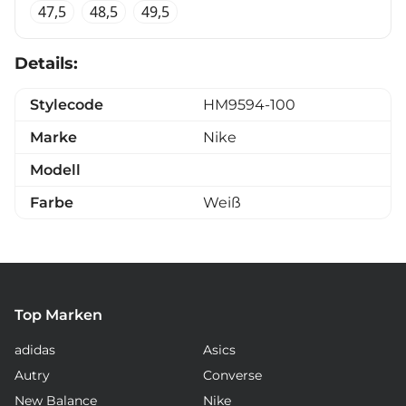
47,5
48,5
49,5
Details:
Stylecode
HM9594-100
Marke
Nike
Modell
Farbe
Weiß
Top Marken
adidas
Asics
Autry
Converse
New Balance
Nike