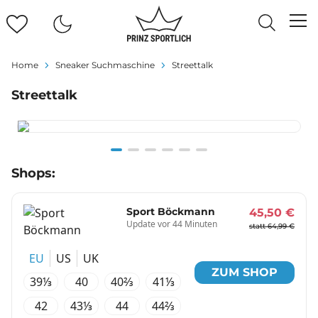
Home
Sneaker Suchmaschine
Streettalk
Streettalk
Item
Shops:
1
of
6
Sport Böckmann
45,50 €
Update vor 44 Minuten
statt 64,99 €
EU
US
UK
ZUM SHOP
39⅓
40
40⅔
41⅓
42
43⅓
44
44⅔