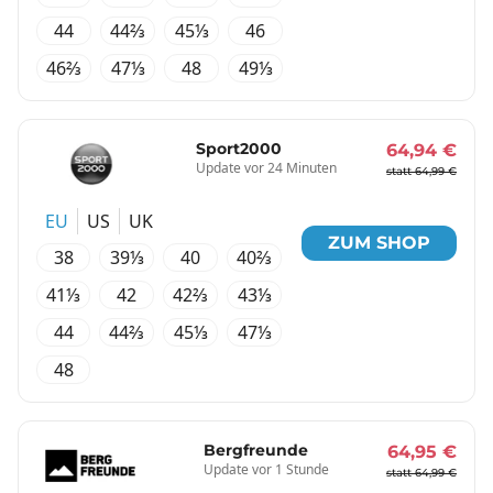
44
44⅔
45⅓
46
46⅔
47⅓
48
49⅓
Sport2000
64,94 €
Update vor 24 Minuten
statt 64,99 €
EU
US
UK
ZUM SHOP
38
39⅓
40
40⅔
41⅓
42
42⅔
43⅓
44
44⅔
45⅓
47⅓
48
Bergfreunde
64,95 €
Update vor 1 Stunde
statt 64,99 €