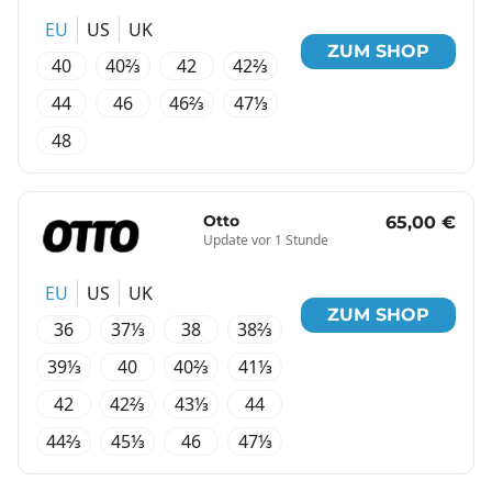
EU
US
UK
ZUM SHOP
40
40⅔
42
42⅔
44
46
46⅔
47⅓
48
Otto
65,00 €
Update vor 1 Stunde
EU
US
UK
ZUM SHOP
36
37⅓
38
38⅔
39⅓
40
40⅔
41⅓
42
42⅔
43⅓
44
44⅔
45⅓
46
47⅓