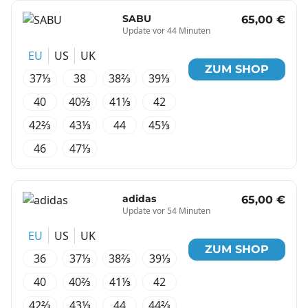
SABU
65,00 €
Update vor 44 Minuten
EU
US
UK
ZUM SHOP
37⅓
38
38⅔
39⅓
40
40⅔
41⅓
42
42⅔
43⅓
44
45⅓
46
47⅓
adidas
65,00 €
Update vor 54 Minuten
EU
US
UK
ZUM SHOP
36
37⅓
38⅔
39⅓
40
40⅔
41⅓
42
42⅔
43⅓
44
44⅔