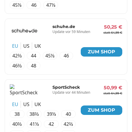
45⅓
46
47⅓
schuhe.de
50,25 €
Update vor 59 Minuten
statt 64,99 €
EU
US
UK
ZUM SHOP
42⅔
44
45⅓
46
46⅔
48
SportScheck
50,99 €
Update vor 44 Minuten
statt 64,99 €
EU
US
UK
ZUM SHOP
38
38⅔
39⅓
40
40⅔
41⅓
42
42⅔