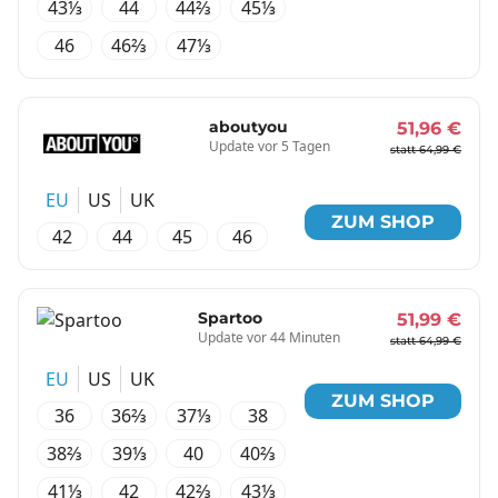
43⅓
44
44⅔
45⅓
46
46⅔
47⅓
aboutyou
51,96 €
Update vor 5 Tagen
statt 64,99 €
EU
US
UK
ZUM SHOP
42
44
45
46
Spartoo
51,99 €
Update vor 44 Minuten
statt 64,99 €
EU
US
UK
ZUM SHOP
36
36⅔
37⅓
38
38⅔
39⅓
40
40⅔
41⅓
42
42⅔
43⅓