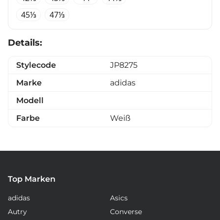
45⅓
47⅓
Details:
Stylecode
JP8275
Marke
adidas
Modell
Farbe
Weiß
Top Marken
adidas
Asics
Autry
Converse