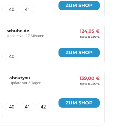
ZUM SHOP
40
41
schuhe.de
124,95 €
Update vor 17 Minuten
statt 139,99 €
ZUM SHOP
40
aboutyou
139,00 €
Update vor 6 Tagen
statt 139,99 €
ZUM SHOP
40
41
42