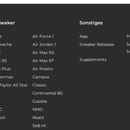
neaker
Sonstiges
e
Air Force 1
App
P
arache
Air Jordan 1
Sneaker Releases
S
S
x
Air Max 90
Supplements
x 95
Air Max 97
x Plus
Air Presto
pormax
Campus
aylor All Star
Classic
Continental 80
Gazelle
C
NMD
ool
React
Sk8-Hi