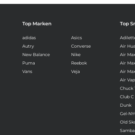
Top Marken
Top S
adidas
Asics
Adilett
Autry
Converse
Air Hu
New Balance
Nike
Air Ma
Puma
Reebok
Air Ma
Vans
Veja
Air Ma
Air Va
Chuck T
Club C
Dunk
Gel-NY
Old Sk
Samba