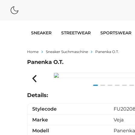
SNEAKER
STREETWEAR
SPORTSWEAR
Home
Sneaker Suchmaschine
Panenka O.T.
Panenka O.T.
Item
Details:
1
of
Stylecode
FU2020
6
Marke
Veja
Modell
Panenka