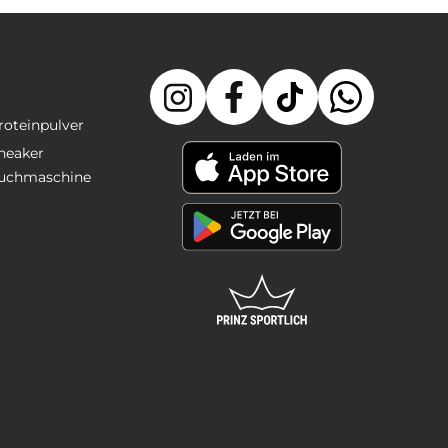
roteinpulver
neaker
uchmaschine