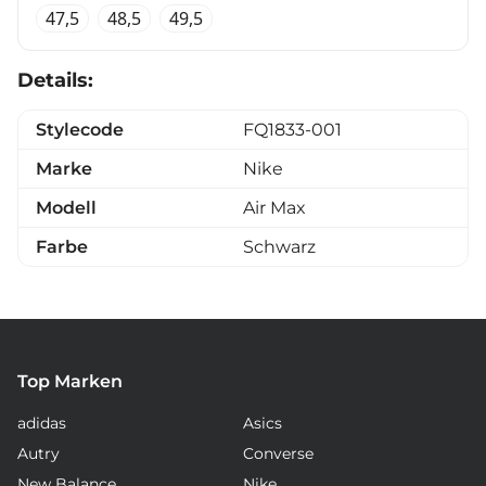
47,5
48,5
49,5
Details:
Stylecode
FQ1833-001
Marke
Nike
Modell
Air Max
Farbe
Schwarz
Top Marken
adidas
Asics
Autry
Converse
New Balance
Nike