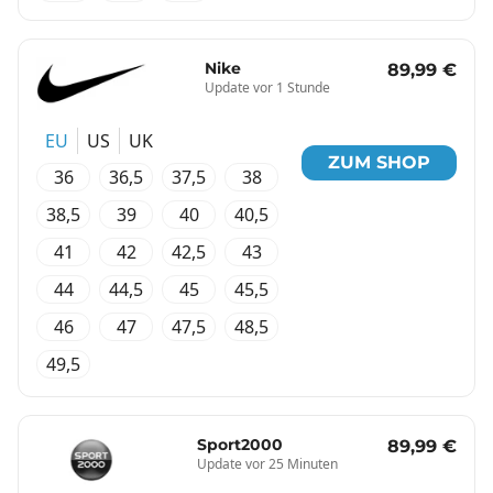
Nike
89,99 €
Update vor 1 Stunde
EU
US
UK
ZUM SHOP
36
36,5
37,5
38
38,5
39
40
40,5
41
42
42,5
43
44
44,5
45
45,5
46
47
47,5
48,5
49,5
Sport2000
89,99 €
Update vor 25 Minuten