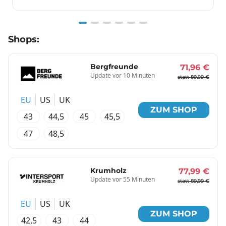
Item
Shops:
1
of
6
Bergfreunde
71,96 €
Update vor 10 Minuten
statt 89,99 €
EU
US
UK
ZUM SHOP
43
44,5
45
45,5
47
48,5
Krumholz
77,99 €
Update vor 55 Minuten
statt 89,99 €
EU
US
UK
ZUM SHOP
42,5
43
44