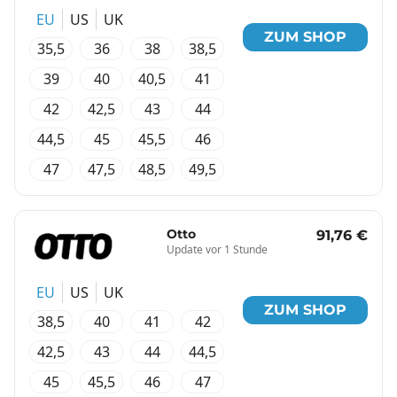
EU
US
UK
ZUM SHOP
35,5
36
38
38,5
39
40
40,5
41
42
42,5
43
44
44,5
45
45,5
46
47
47,5
48,5
49,5
Otto
91,76 €
Update vor 1 Stunde
EU
US
UK
ZUM SHOP
38,5
40
41
42
42,5
43
44
44,5
45
45,5
46
47