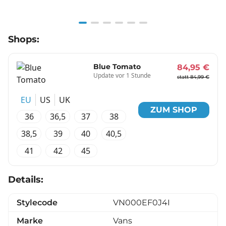
Item
Shops:
1
of
6
Blue Tomato
84,95 €
Update vor 1 Stunde
statt 84,99 €
EU
US
UK
ZUM SHOP
36
36,5
37
38
38,5
39
40
40,5
41
42
45
Details:
Stylecode
VN000EF0J4I
Marke
Vans