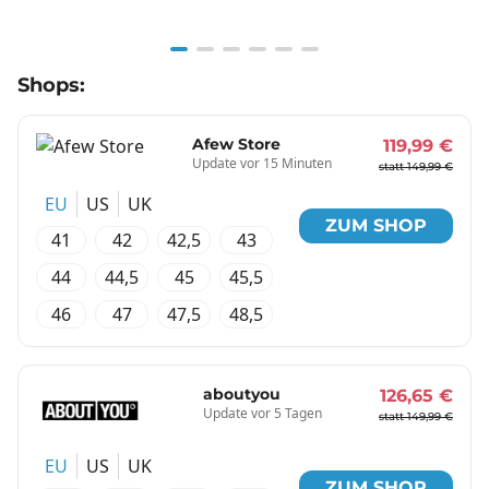
Item
Shops:
1
of
6
Afew Store
119,99 €
Update vor 15 Minuten
statt 149,99 €
EU
US
UK
ZUM SHOP
41
42
42,5
43
44
44,5
45
45,5
46
47
47,5
48,5
aboutyou
126,65 €
Update vor 5 Tagen
statt 149,99 €
EU
US
UK
ZUM SHOP