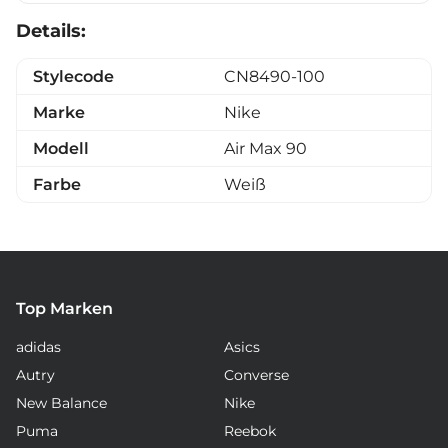
Details:
Stylecode
CN8490-100
Marke
Nike
Modell
Air Max 90
Farbe
Weiß
Top Marken
adidas
Asics
Autry
Converse
New Balance
Nike
Puma
Reebok