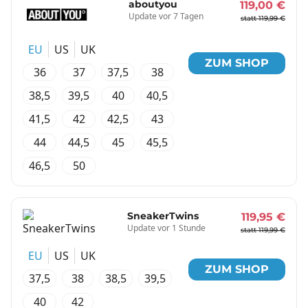
aboutyou
119,00 €
Update vor 7 Tagen
statt 119,99 €
EU
US
UK
ZUM SHOP
36
37
37,5
38
38,5
39,5
40
40,5
41,5
42
42,5
43
44
44,5
45
45,5
46,5
50
SneakerTwins
119,95 €
Update vor 1 Stunde
statt 119,99 €
EU
US
UK
ZUM SHOP
37,5
38
38,5
39,5
40
42