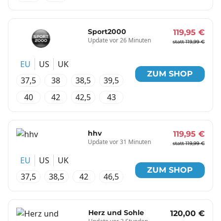
Sport2000
119,95 €
Update vor 26 Minuten
statt 119,99 €
EU
US
UK
ZUM SHOP
37,5
38
38,5
39,5
40
42
42,5
43
hhv
119,95 €
Update vor 31 Minuten
statt 119,99 €
EU
US
UK
ZUM SHOP
37,5
38,5
42
46,5
Herz und Sohle
120,00 €