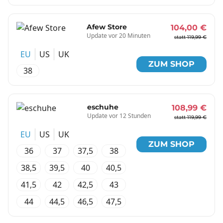
Afew Store
104,00 €
Update vor 20 Minuten
statt 119,99 €
EU
US
UK
ZUM SHOP
38
eschuhe
108,99 €
Update vor 12 Stunden
statt 119,99 €
EU
US
UK
ZUM SHOP
36
37
37,5
38
38,5
39,5
40
40,5
41,5
42
42,5
43
44
44,5
46,5
47,5