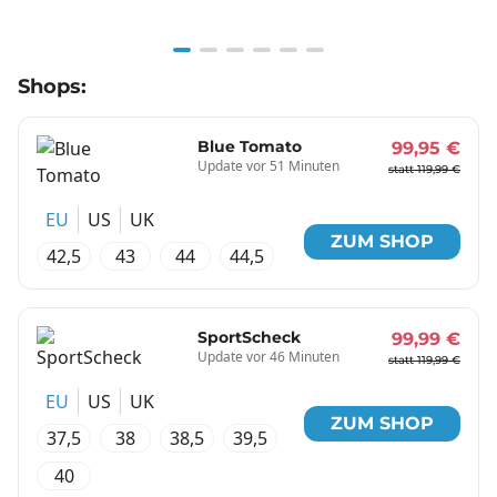
Item
Shops:
1
of
6
Blue Tomato
99,95 €
Update vor 51 Minuten
statt 119,99 €
EU
US
UK
ZUM SHOP
42,5
43
44
44,5
SportScheck
99,99 €
Update vor 46 Minuten
statt 119,99 €
EU
US
UK
ZUM SHOP
37,5
38
38,5
39,5
40