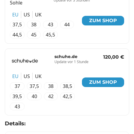
Update vor 3 Stunden
EU
US
UK
ZUM SHOP
37,5
38
43
44
44,5
45
45,5
schuhe.de
120,00 €
Update vor 1 Stunde
EU
US
UK
ZUM SHOP
37
37,5
38
38,5
39,5
40
42
42,5
43
Details: