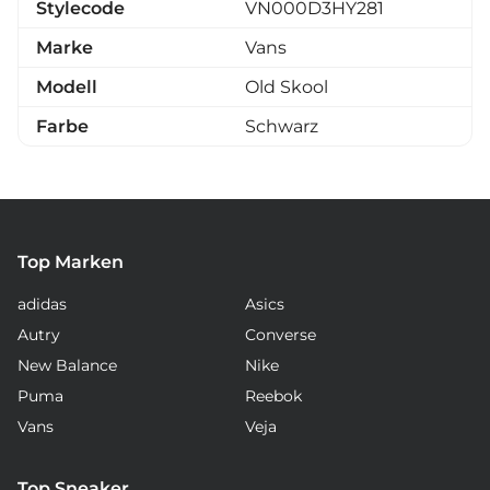
Stylecode
VN000D3HY281
Marke
Vans
Modell
Old Skool
Farbe
Schwarz
Top Marken
adidas
Asics
Autry
Converse
New Balance
Nike
Puma
Reebok
Vans
Veja
Top Sneaker