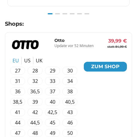
Item
Shops:
1
of
6
Otto
39,99 €
Update vor 52 Minuten
statt 84,99 €
EU
US
UK
ZUM SHOP
27
28
29
30
31
32
33
34
36
36,5
37
38
38,5
39
40
40,5
41
42
42,5
43
44
44,5
45
46
47
48
49
50