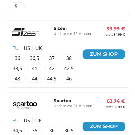
51
Sizeer
59,99 €
Update vor 42 Minuten
statt 84,99 €
EU
US
UK
ZUM SHOP
36
36,5
37
38
38,5
41
42
42,5
43
44
44,5
46
Spartoo
63,74 €
Update vor 27 Minuten
statt 84,99 €
EU
US
UK
ZUM SHOP
34,5
35
36
36,5