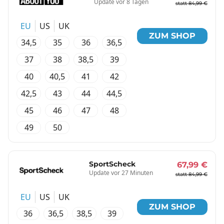
Update vor 8 Tagen
statt 84,99 €
EU
US
UK
ZUM SHOP
34,5
35
36
36,5
37
38
38,5
39
40
40,5
41
42
42,5
43
44
44,5
45
46
47
48
49
50
SportScheck
67,99 €
Update vor 27 Minuten
statt 84,99 €
EU
US
UK
ZUM SHOP
36
36,5
38,5
39