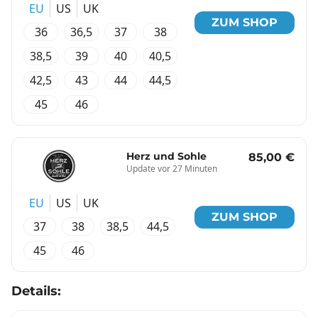
EU
US
UK
ZUM SHOP
36
36,5
37
38
38,5
39
40
40,5
42,5
43
44
44,5
45
46
Herz und Sohle
85,00 €
Update vor 27 Minuten
EU
US
UK
ZUM SHOP
37
38
38,5
44,5
45
46
Details: