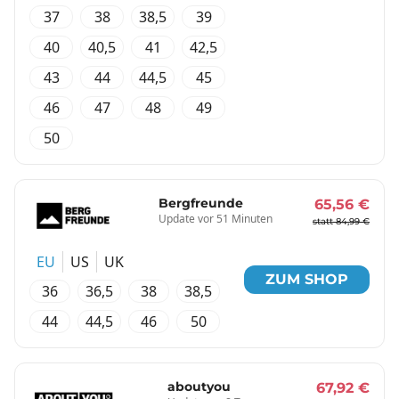
37
38
38,5
39
40
40,5
41
42,5
43
44
44,5
45
46
47
48
49
50
Bergfreunde
65,56 €
Update vor 51 Minuten
statt 84,99 €
EU
US
UK
ZUM SHOP
36
36,5
38
38,5
44
44,5
46
50
aboutyou
67,92 €