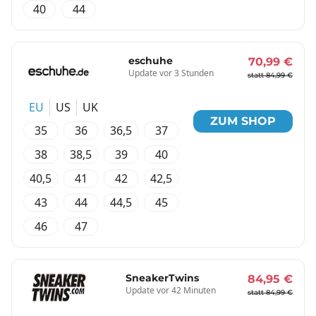
40
44
eschuhe
70,99 €
Update vor 3 Stunden
statt 84,99 €
EU
US
UK
ZUM SHOP
35
36
36,5
37
38
38,5
39
40
40,5
41
42
42,5
43
44
44,5
45
46
47
SneakerTwins
84,95 €
Update vor 42 Minuten
statt 84,99 €