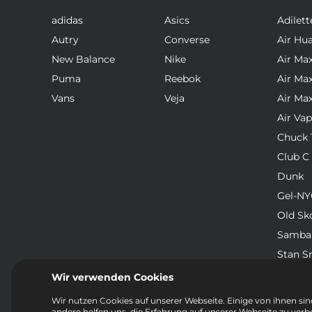
adidas
Asics
Adilett
Autry
Converse
Air Hu
New Balance
Nike
Air Ma
Puma
Reebok
Air Ma
Vans
Veja
Air Ma
Air Va
Chuck T
Club C
Dunk
Gel-NY
Old Sk
Samba
Stan S
Waffle
Wir verwenden Cookies
Wir nutzen Cookies auf unserer Webseite. Einige von ihnen sind
andere helfen uns, die Erfahrung auf unserer Webseite zu verb