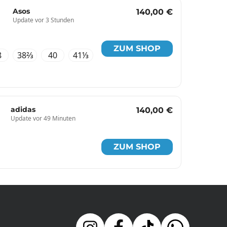
Asos
140,00 €
Update vor 3 Stunden
ZUM SHOP
8
38⅔
40
41⅓
adidas
140,00 €
Update vor 49 Minuten
ZUM SHOP