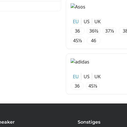
EU
US
UK
36
36⅔
37⅓
3
45⅓
46
EU
US
UK
36
45⅓
neaker
Sonstiges