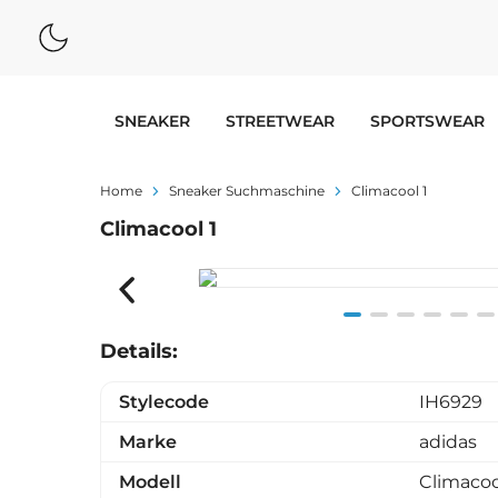
SNEAKER
STREETWEAR
SPORTSWEAR
Home
Sneaker Suchmaschine
Climacool 1
Climacool 1
Item
Details:
1
of
Stylecode
IH6929
6
Marke
adidas
Modell
Climacoo