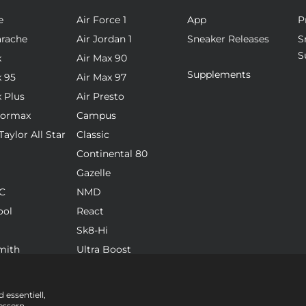
e
Air Force 1
App
P
arache
Air Jordan 1
Sneaker Releases
S
S
x
Air Max 90
Supplements
x 95
Air Max 97
x Plus
Air Presto
pormax
Campus
aylor All Star
Classic
Continental 80
Gazelle
C
NMD
ool
React
Sk8-Hi
mith
Ultra Boost
 essentiell,
essern.