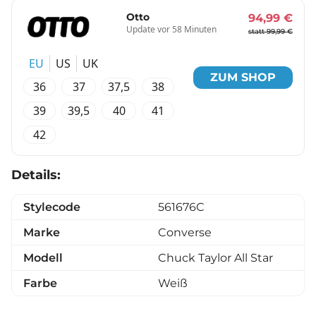
Otto
94,99 €
Update vor 58 Minuten
statt 99,99 €
EU
US
UK
ZUM SHOP
36
37
37,5
38
39
39,5
40
41
42
Details:
Stylecode
561676C
Marke
Converse
Modell
Chuck Taylor All Star
Farbe
Weiß