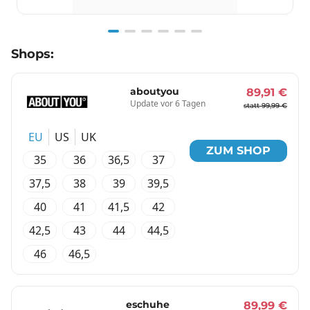
Item
Shops:
1
of
6
aboutyou
89,91 €
Update vor 6 Tagen
statt 99,99 €
EU
US
UK
ZUM SHOP
35
36
36,5
37
37,5
38
39
39,5
40
41
41,5
42
42,5
43
44
44,5
46
46,5
eschuhe
89,99 €