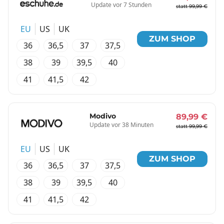
Update vor 7 Stunden
statt 99,99 €
EU
US
UK
ZUM SHOP
36
36,5
37
37,5
38
39
39,5
40
41
41,5
42
Modivo
89,99 €
Update vor 38 Minuten
statt 99,99 €
EU
US
UK
ZUM SHOP
36
36,5
37
37,5
38
39
39,5
40
41
41,5
42