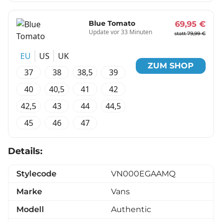
Blue Tomato
69,95 €
Update vor 33 Minuten
statt 79,99 €
EU
US
UK
ZUM SHOP
37
38
38,5
39
40
40,5
41
42
42,5
43
44
44,5
45
46
47
Details:
Stylecode
VN000EGAAMQ
Marke
Vans
Modell
Authentic