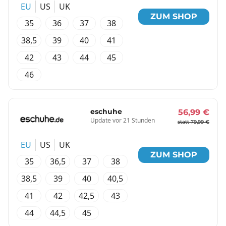
EU
US
UK
ZUM SHOP
35
36
37
38
38,5
39
40
41
42
43
44
45
46
eschuhe
56,99 €
Update vor 21 Stunden
statt 79,99 €
EU
US
UK
ZUM SHOP
35
36,5
37
38
38,5
39
40
40,5
41
42
42,5
43
44
44,5
45