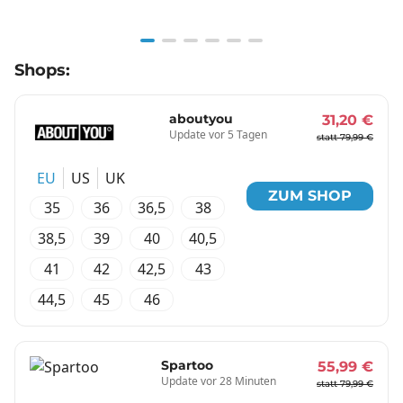
Item
Shops:
1
of
6
aboutyou
31,20 €
Update vor 5 Tagen
statt 79,99 €
EU
US
UK
ZUM SHOP
35
36
36,5
38
38,5
39
40
40,5
41
42
42,5
43
44,5
45
46
Spartoo
55,99 €
Update vor 28 Minuten
statt 79,99 €