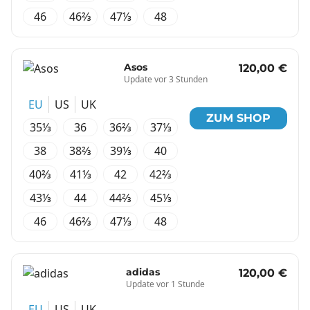
46
46⅔
47⅓
48
Asos
120,00 €
Update vor 3 Stunden
EU
US
UK
ZUM SHOP
35⅓
36
36⅔
37⅓
38
38⅔
39⅓
40
40⅔
41⅓
42
42⅔
43⅓
44
44⅔
45⅓
46
46⅔
47⅓
48
adidas
120,00 €
Update vor 1 Stunde
EU
US
UK