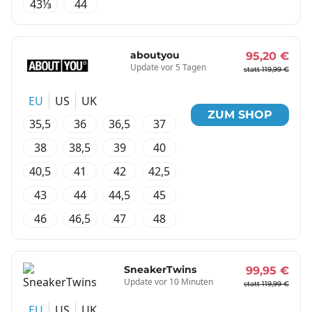
43⅓
44
aboutyou
95,20 €
Update vor 5 Tagen
statt 119,99 €
EU
US
UK
ZUM SHOP
35,5
36
36,5
37
38
38,5
39
40
40,5
41
42
42,5
43
44
44,5
45
46
46,5
47
48
SneakerTwins
99,95 €
Update vor 10 Minuten
statt 119,99 €
EU
US
UK