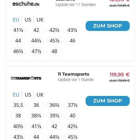
Update vor 11 Stunden
statt 119,99 €
EU
US
UK
ZUM SHOP
41⅓
42
42⅔
43⅓
44
44⅔
45⅓
46
46⅔
47⅓
48
11 Teamsports
119,95 €
Update vor 1 Stunde
statt 119,99 €
EU
US
UK
ZUM SHOP
35,5
36
36⅔
37⅓
38
38⅔
39⅓
40
40⅔
41⅓
42
42⅔
43⅓
44
44⅔
45⅓