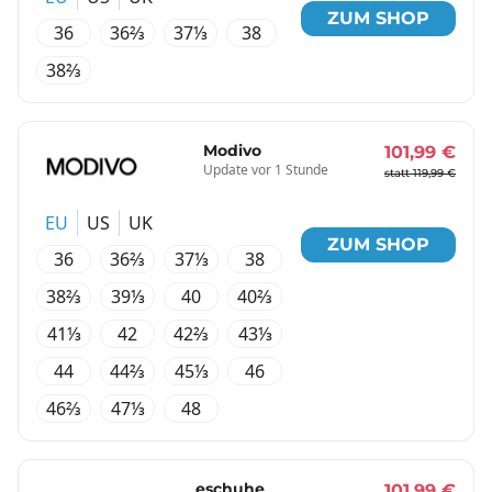
ZUM SHOP
36
36⅔
37⅓
38
38⅔
Modivo
101,99 €
Update vor 1 Stunde
statt 119,99 €
EU
US
UK
ZUM SHOP
36
36⅔
37⅓
38
38⅔
39⅓
40
40⅔
41⅓
42
42⅔
43⅓
44
44⅔
45⅓
46
46⅔
47⅓
48
eschuhe
101,99 €