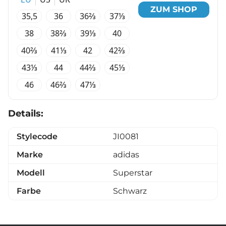
ZUM SHOP
35,5
36
36⅔
37⅓
38
38⅔
39⅓
40
40⅔
41⅓
42
42⅔
43⅓
44
44⅔
45⅓
46
46⅔
47⅓
Details:
Stylecode
JI0081
Marke
adidas
Modell
Superstar
Farbe
Schwarz