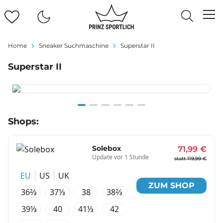
Home
Sneaker Suchmaschine
Superstar II
Superstar II
Item
Shops:
1
of
6
Solebox
71,99 €
Update vor 1 Stunde
statt 119,99 €
EU
US
UK
ZUM SHOP
36⅔
37⅓
38
38⅔
39⅓
40
41⅓
42