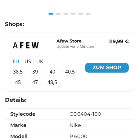
Item
Shops:
1
of
6
Afew Store
119,99 €
Update vor 5 Minuten
EU
US
UK
ZUM SHOP
38,5
39
40
40,5
45
47
48,5
Details:
Stylecode
CD6404-100
Marke
Nike
Modell
P 6000