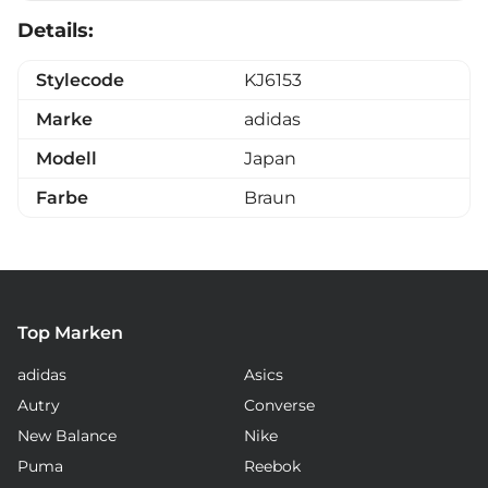
Details:
Stylecode
KJ6153
Marke
adidas
Modell
Japan
Farbe
Braun
Top Marken
adidas
Asics
Autry
Converse
New Balance
Nike
Puma
Reebok