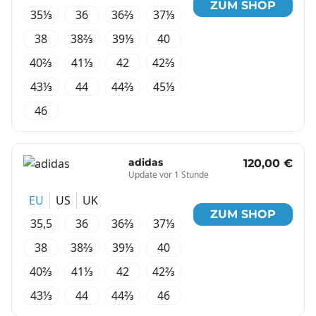
ZUM SHOP
35⅓
36
36⅔
37⅓
38
38⅔
39⅓
40
40⅔
41⅓
42
42⅔
43⅓
44
44⅔
45⅓
46
adidas
120,00 €
Update vor 1 Stunde
EU
US
UK
ZUM SHOP
35,5
36
36⅔
37⅓
38
38⅔
39⅓
40
40⅔
41⅓
42
42⅔
43⅓
44
44⅔
46