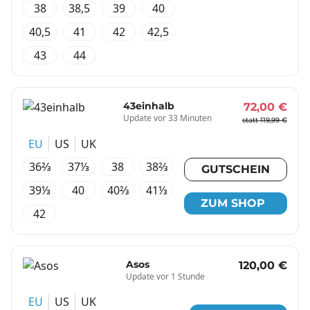
38
38,5
39
40
40,5
41
42
42,5
43
44
43einhalb
72,00 €
Update vor 33 Minuten
statt 119,99 €
EU
US
UK
36⅔
37⅓
38
38⅔
GUTSCHEIN
39⅓
40
40⅔
41⅓
ZUM SHOP
42
Asos
120,00 €
Update vor 1 Stunde
EU
US
UK