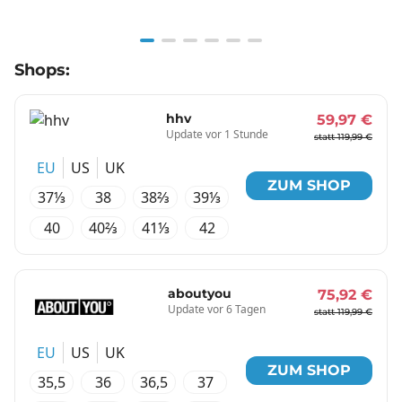
Item
Shops:
1
of
6
hhv
59,97 €
Update vor 1 Stunde
statt 119,99 €
EU
US
UK
ZUM SHOP
37⅓
38
38⅔
39⅓
40
40⅔
41⅓
42
aboutyou
75,92 €
Update vor 6 Tagen
statt 119,99 €
EU
US
UK
ZUM SHOP
35,5
36
36,5
37