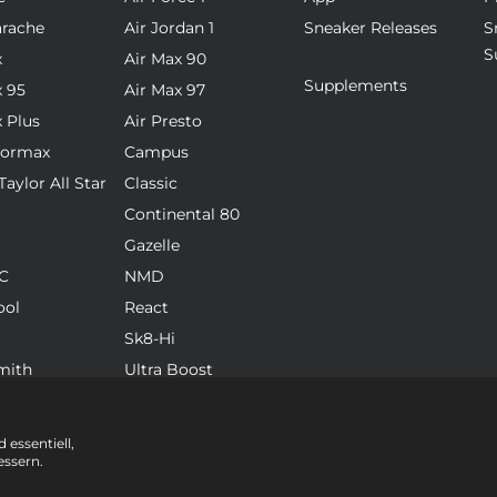
arache
Air Jordan 1
Sneaker Releases
S
S
x
Air Max 90
Supplements
x 95
Air Max 97
x Plus
Air Presto
pormax
Campus
aylor All Star
Classic
Continental 80
Gazelle
C
NMD
ool
React
Sk8-Hi
mith
Ultra Boost
 essentiell,
essern.