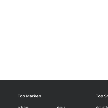
Top Marken
Top S
adidas
Asics
Adilett