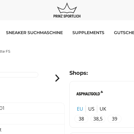
SNEAKER SUCHMASCHINE
SUPPLEMENTS
GUTSCHE
tte FS
Shops:
01
EU
US
UK
38
38,5
39
t