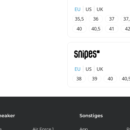
EU
US
UK
35,5
36
37
37
40
40,5
41
4
EU
US
UK
38
39
40
40,
neaker
Sonstiges
e
Air Force 1
App
P