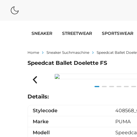
SNEAKER
STREETWEAR
SPORTSWEAR
Home
Sneaker Suchmaschine
Speedcat Ballet Doele
Speedcat Ballet Doelette FS
Item
Details:
1
of
Stylecode
408568_
6
Marke
PUMA
Modell
Speedca