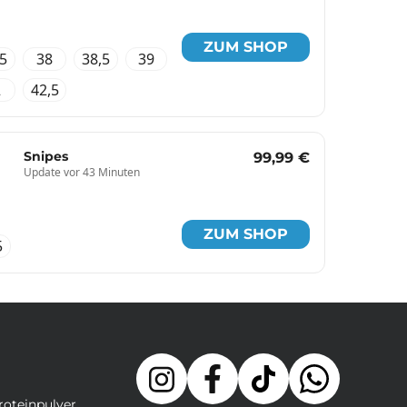
ZUM SHOP
,5
38
38,5
39
2
42,5
Snipes
99,99 €
Update vor 43 Minuten
ZUM SHOP
5
roteinpulver