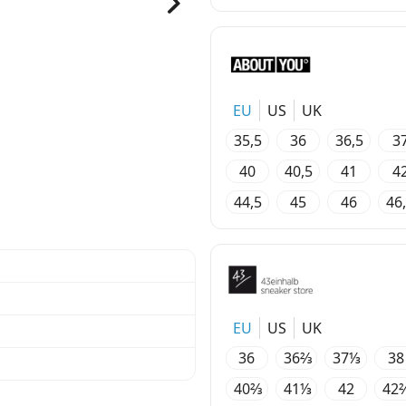
EU
US
UK
35,5
36
36,5
3
40
40,5
41
4
44,5
45
46
46
EU
US
UK
36
36⅔
37⅓
38
40⅔
41⅓
42
42