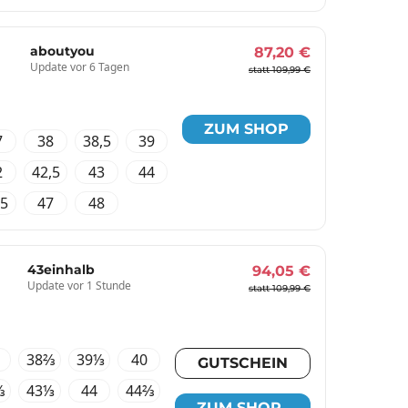
aboutyou
87,20 €
Update vor 6 Tagen
statt 109,99 €
ZUM SHOP
7
38
38,5
39
2
42,5
43
44
,5
47
48
43einhalb
94,05 €
Update vor 1 Stunde
statt 109,99 €
38⅔
39⅓
40
GUTSCHEIN
⅔
43⅓
44
44⅔
ZUM SHOP