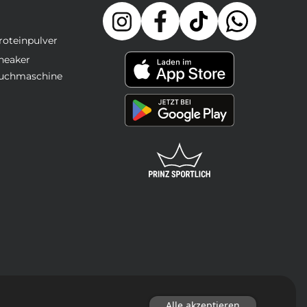
roteinpulver
neaker
uchmaschine
Alle akzeptieren