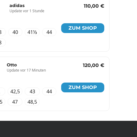
adidas
110,00 €
Update vor 1 Stunde
ZUM SHOP
8
40
41⅓
44
8
Otto
120,00 €
Update vor 17 Minuten
ZUM SHOP
2
42,5
43
44
,5
47
48,5