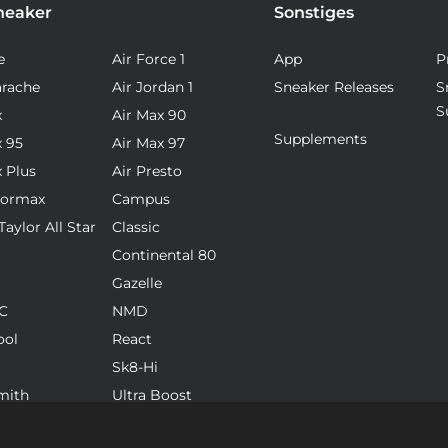
neaker
Sonstiges
e
Air Force 1
App
P
arache
Air Jordan 1
Sneaker Releases
S
S
x
Air Max 90
Supplements
x 95
Air Max 97
x Plus
Air Presto
pormax
Campus
aylor All Star
Classic
Continental 80
Gazelle
C
NMD
ool
React
Sk8-Hi
mith
Ultra Boost