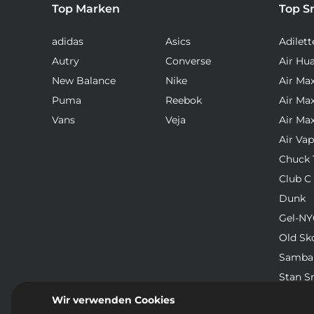
Top Marken
Top S
adidas
Asics
Adilett
Autry
Converse
Air Hu
New Balance
Nike
Air Ma
Puma
Reebok
Air Ma
Vans
Veja
Air Ma
Air Va
Chuck T
Club C
Dunk
Gel-NY
Old Sk
Samba
Stan S
Waffle
Wir verwenden Cookies