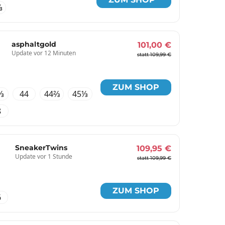
⅓
asphaltgold
101,00 €
Update vor 12 Minuten
statt 109,99 €
ZUM SHOP
⅓
44
44⅔
45⅓
8
SneakerTwins
109,95 €
Update vor 1 Stunde
statt 109,99 €
ZUM SHOP
6