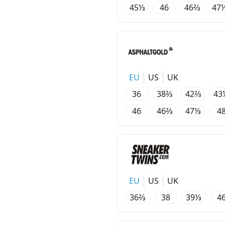
45⅓
46
46⅔
47
EU
US
UK
36
38⅔
42⅔
43
46
46⅔
47⅓
4
EU
US
UK
36⅔
38
39⅓
4