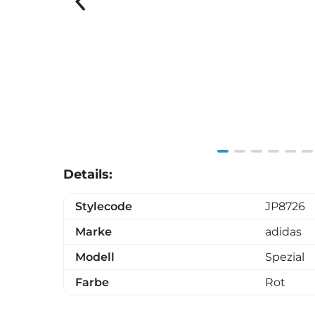
Item
Details:
1
of
Stylecode
JP8726
6
Marke
adidas
Modell
Spezial
Farbe
Rot