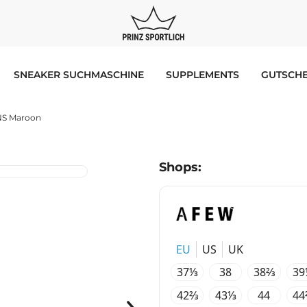
SNEAKER SUCHMASCHINE
SUPPLEMENTS
GUTSCHE
NS Maroon
Shops:
EU
US
UK
37⅓
38
38⅔
39
42⅔
43⅓
44
44