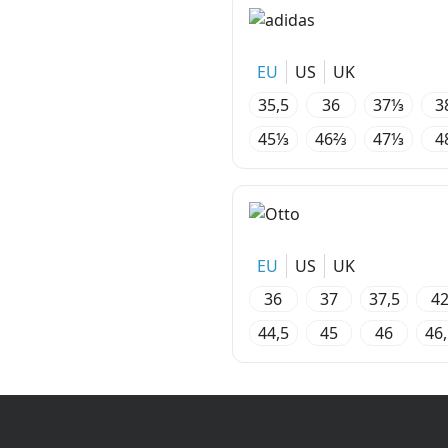
EU
US
UK
35,5
36
37⅓
3
45⅓
46⅔
47⅓
4
EU
US
UK
36
37
37,5
4
44,5
45
46
46