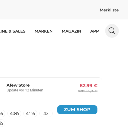
Merkliste
INE & SALES
MARKEN
MAGAZIN
APP
Afew Store
82,99 €
Update vor 12 Minuten
statt 109,99 €
ZUM SHOP
⅓
40⅔
41⅓
42
⅔