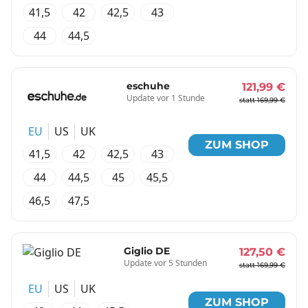
41,5
42
42,5
43
44
44,5
eschuhe
121,99 €
Update vor 1 Stunde
statt 169,99 €
EU
US
UK
ZUM SHOP
41,5
42
42,5
43
44
44,5
45
45,5
46,5
47,5
Giglio DE
127,50 €
Update vor 5 Stunden
statt 169,99 €
EU
US
UK
ZUM SHOP