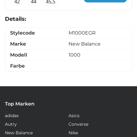
42
44
45,5
Details:
Stylecode
M1000EGR
Marke
New Balance
Modell
1000
Farbe
Top Marken
adidas
Asics
Autry
Converse
New Balance
Nike