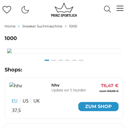
Home
Sneaker Suchmaschine
1000
1000
Item
Shops:
1
of
6
hhv
76,47 €
Update vor 5 Stunden
statt 169,99 €
EU
US
UK
ZUM SHOP
37,5