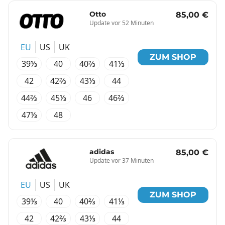
Otto
85,00 €
Update vor 52 Minuten
EU
US
UK
ZUM SHOP
39⅓
40
40⅔
41⅓
42
42⅔
43⅓
44
44⅔
45⅓
46
46⅔
47⅓
48
adidas
85,00 €
Update vor 37 Minuten
EU
US
UK
ZUM SHOP
39⅓
40
40⅔
41⅓
42
42⅔
43⅓
44