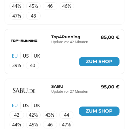
44⅔
45⅓
46
46⅔
47⅓
48
Top4Running
85,00 €
Update vor 42 Minuten
EU
US
UK
ZUM SHOP
39⅓
40
SABU
95,00 €
Update vor 27 Minuten
EU
US
UK
ZUM SHOP
42
42⅔
43⅓
44
44⅔
45⅓
46
47⅓