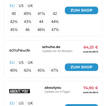
EU
US
UK
ZUM SHOP
40
40⅔
41⅓
42
42⅔
43⅓
44
44⅔
45⅓
46
46⅔
47⅓
schuhe.de
64,25 €
Update vor 42 Minuten
statt 84,99 €
EU
US
UK
ZUM SHOP
40⅔
42⅔
45⅓
47⅓
aboutyou
74,90 €
Update vor 4 Tagen
statt 84,99 €
EU
US
UK