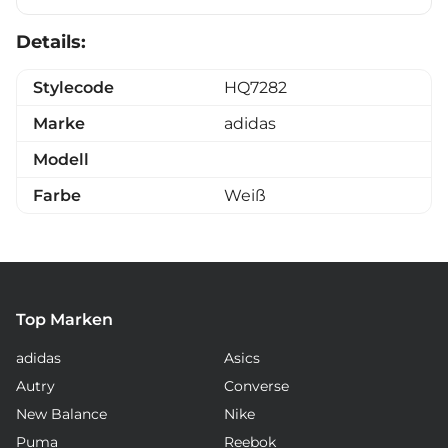
Details:
Stylecode
HQ7282
Marke
adidas
Modell
Farbe
Weiß
Top Marken
adidas
Asics
Autry
Converse
New Balance
Nike
Puma
Reebok