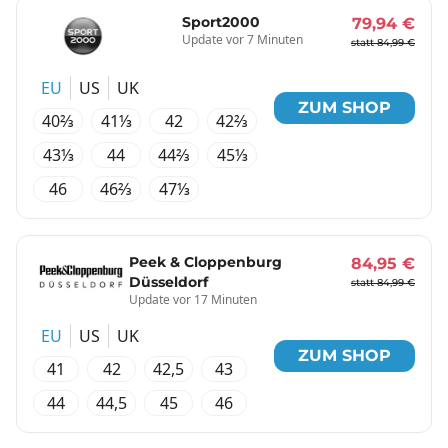
Sport2000
79,94 €
Update vor 7 Minuten
statt 84,99 €
EU
US
UK
ZUM SHOP
40⅔
41⅓
42
42⅔
43⅓
44
44⅔
45⅓
46
46⅔
47⅓
Peek & Cloppenburg
84,95 €
Düsseldorf
statt 84,99 €
Update vor 17 Minuten
EU
US
UK
ZUM SHOP
41
42
42,5
43
44
44,5
45
46