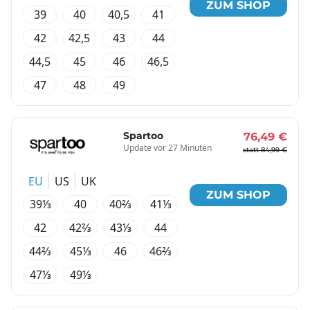
ZUM SHOP
39
40
40,5
41
42
42,5
43
44
44,5
45
46
46,5
47
48
49
Spartoo
76,49 €
Update vor 27 Minuten
statt 84,99 €
EU
US
UK
ZUM SHOP
39⅓
40
40⅔
41⅓
42
42⅔
43⅓
44
44⅔
45⅓
46
46⅔
47⅓
49⅓