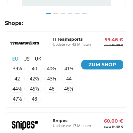
Item
Shops:
1
of
6
11 Teamsports
59,46 €
Update vor 42 Minuten
statt 84,99 €
EU
US
UK
ZUM SHOP
39⅓
40
40⅔
41⅓
42
42⅔
43⅓
44
44⅔
45⅓
46
46⅔
47⅓
48
Snipes
60,00 €
Update vor 17 Minuten
statt 84,99 €