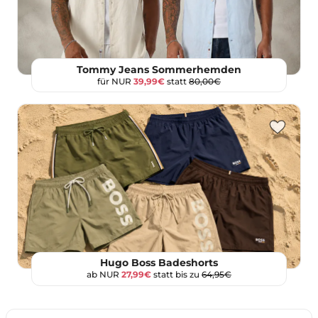
Tommy Jeans Sommerhemden
für NUR
39,99€
statt
80,00€
Hugo Boss Badeshorts
ab NUR
27,99€
statt bis zu
64,95€