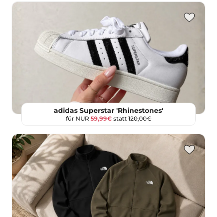
adidas Superstar 'Rhinestones'
für NUR
59,99€
statt
120,00€