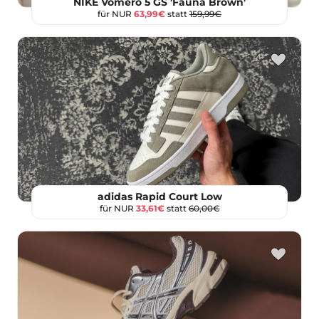
NIKE Vomero 5 GS 'Fauna Brown'
für NUR
63,99€
statt
159,99€
adidas Rapid Court Low
für NUR
33,61€
statt
60,00€