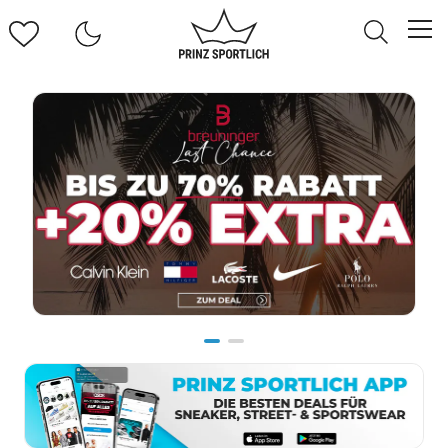
Item
1
of
2