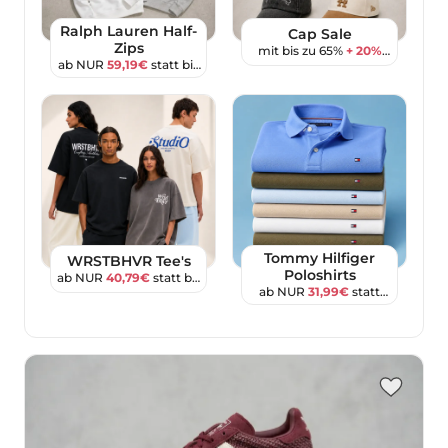
Ralph Lauren Half-
Cap Sale
Zips
mit bis zu 65%
+ 20%
ab NUR
59,19€
statt bis
Extra
zu
245€
Tommy Hilfiger
WRSTBHVR Tee's
Poloshirts
ab NUR
40,79€
statt bis
ab NUR
31,99€
statt
zu
99,99€
79,90€