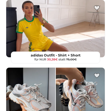
adidas Outfit - Shirt + Short
für NUR
30,38€
statt
75,00€