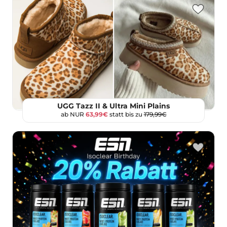
UGG Tazz II & Ultra Mini Plains
ab NUR
63,99€
statt bis zu
179,99€