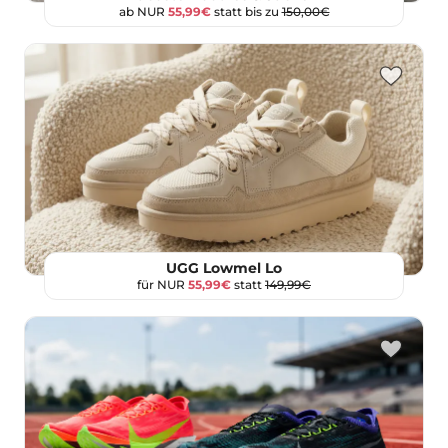
ab NUR
55,99€
statt bis zu
150,00€
UGG Lowmel Lo
für NUR
55,99€
statt
149,99€