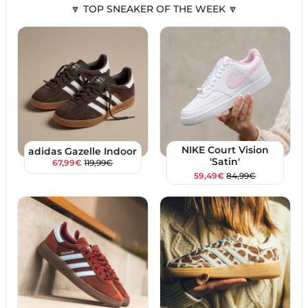
🔽 TOP SNEAKER OF THE WEEK 🔽
NIKE Court Vision
adidas Gazelle Indoor
'Satin'
67,99€
119,99€
59,49€
84,99€