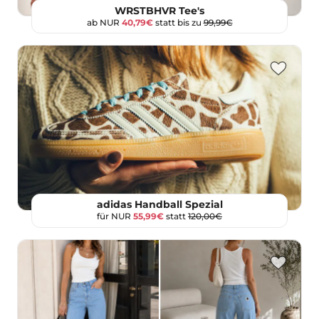
WRSTBHVR Tee's
ab NUR
40,79€
statt bis zu
99,99€
adidas Handball Spezial
für NUR
55,99€
statt
120,00€