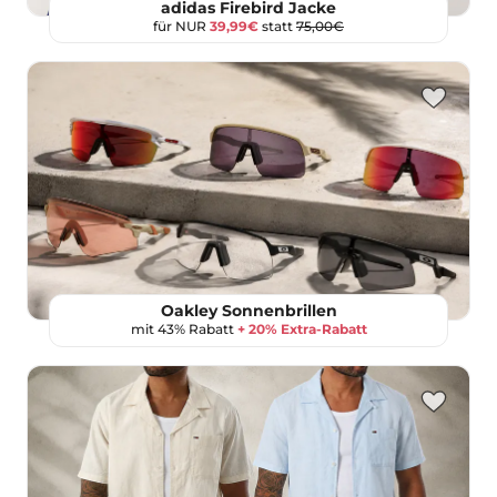
adidas Firebird Jacke
für NUR
39,99€
statt
75,00€
Oakley Sonnenbrillen
mit 43% Rabatt
+ 20% Extra-Rabatt