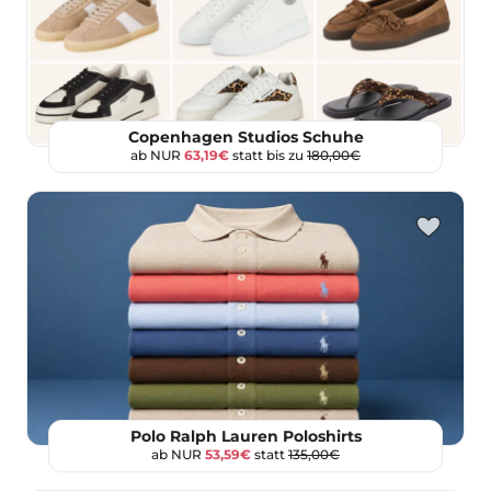
Copenhagen Studios Schuhe
ab NUR
63,19€
statt bis zu
180,00€
Polo Ralph Lauren Poloshirts
ab NUR
53,59€
statt
135,00€