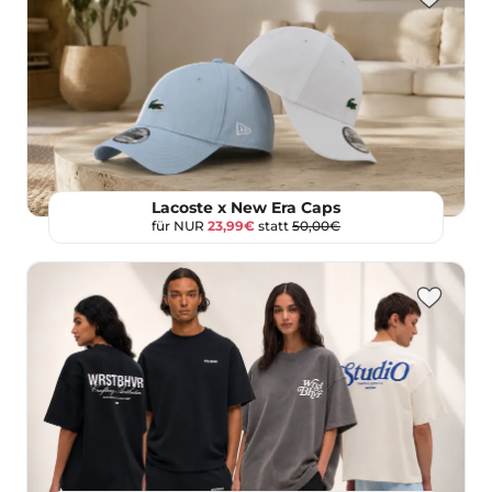
Lacoste x New Era Caps
für NUR
23,99€
statt
50,00€