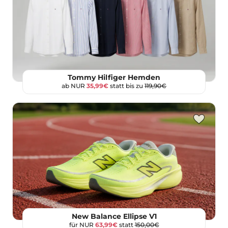
Tommy Hilfiger Hemden
ab NUR
35,99€
statt bis zu
119,90€
New Balance Ellipse V1
für NUR
63,99€
statt
150,00€