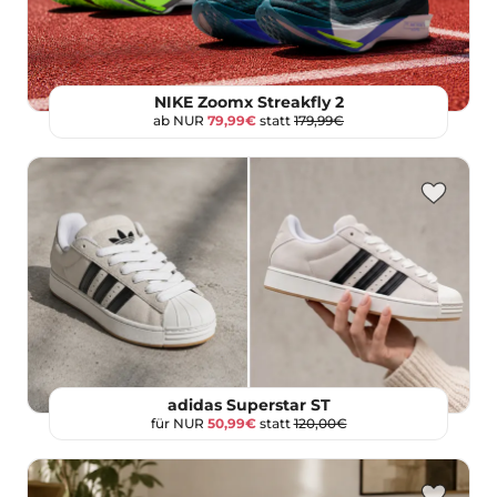
NIKE Zoomx Streakfly 2
ab NUR
79,99€
statt
179,99€
adidas Superstar ST
für NUR
50,99€
statt
120,00€