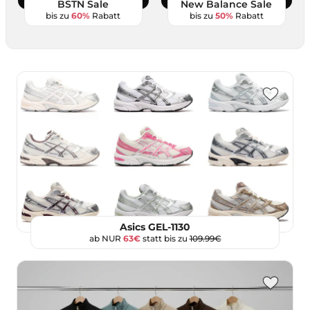
BSTN Sale
New Balance Sale
bis zu
60%
Rabatt
bis zu
50%
Rabatt
Asics GEL-1130
ab NUR
63€
statt bis zu
109.99€