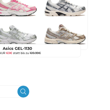
Asics GEL-1130
NUR
63€
statt bis zu
109.99€