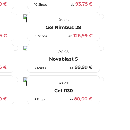
0 €
93,75 €
10 Shops
ab
Asics
-37 %
Gel Nimbus 28
9 €
126,99 €
15 Shops
ab
Asics
Novablast 5
96 €
99,99 €
4 Shops
ab
Asics
-20 %
Gel 1130
0 €
80,00 €
8 Shops
ab