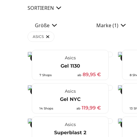
SORTIEREN
Größe
Marke
(1)
ASICS
Asics
-10 %
-20 %
Gel 1130
89,95 €
7 Shops
ab
8 Sh
Asics
-20 %
-25 %
Gel NYC
119,99 €
14 Shops
ab
13 S
Asics
-28 %
-20 %
Superblast 2