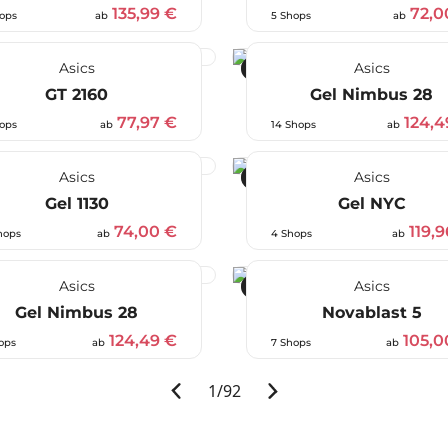
135,99 €
72,0
ops
ab
5 Shops
ab
Asics
Asics
-38 %
GT 2160
Gel Nimbus 28
77,97 €
124,4
ops
ab
14 Shops
ab
Asics
Asics
-25 %
Gel 1130
Gel NYC
74,00 €
119,
hops
ab
4 Shops
ab
Asics
Asics
-30 %
Gel Nimbus 28
Novablast 5
124,49 €
105,0
ops
ab
7 Shops
ab
1
/
92