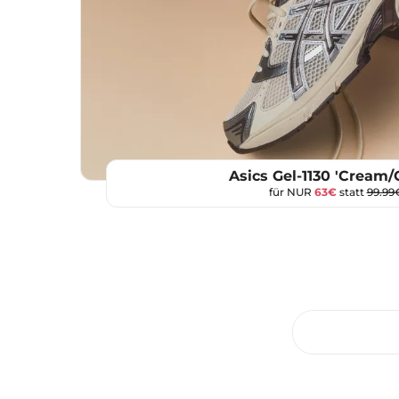
Asics Gel-1130 'Cream/
für NUR
63€
statt
99.99