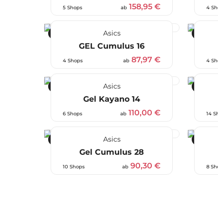
158,95 €
5 Shops
ab
4 Sh
Asics
-45 %
-40 %
GEL Cumulus 16
87,97 €
4 Shops
ab
4 Sh
Asics
-35 %
-26 %
Gel Kayano 14
110,00 €
6 Shops
ab
14 S
Asics
-44 %
-38 %
Gel Cumulus 28
90,30 €
10 Shops
ab
8 Sh