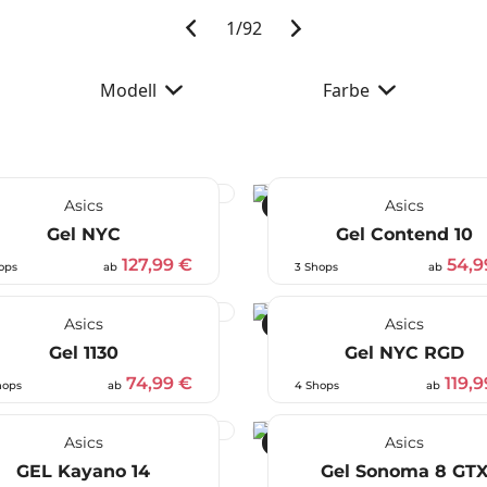
1
/
92
Modell
Farbe
Asics
Asics
-27 %
Gel NYC
Gel Contend 10
127,99 €
54,9
ops
ab
3 Shops
ab
Asics
Asics
-25 %
Gel 1130
Gel NYC RGD
74,99 €
119,
hops
ab
4 Shops
ab
Asics
Asics
-40 %
GEL Kayano 14
Gel Sonoma 8 GT