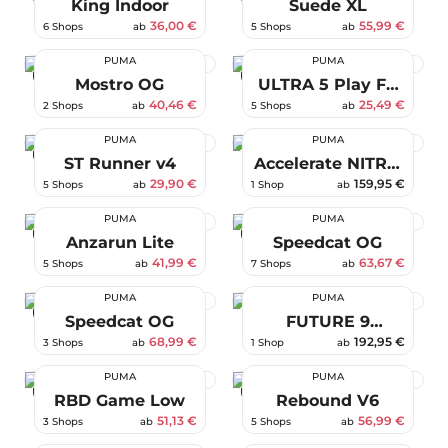
King Indoor
Suede XL
36,00 €
55,99 €
6 Shops
ab
5 Shops
ab
PUMA
PUMA
-69 %
-54 %
Mostro OG
ULTRA 5 Play FG
AG
40,46 €
25,49 €
2 Shops
ab
5 Shops
ab
PUMA
PUMA
-50 %
ST Runner v4
Accelerate NITRO
SQD 5 ENERGY
29,90 €
159,95 €
5 Shops
ab
1 Shop
ab
PUMA
PUMA
-30 %
-42 %
Anzarun Lite
Speedcat OG
41,99 €
63,67 €
5 Shops
ab
7 Shops
ab
PUMA
PUMA
-37 %
Speedcat OG
FUTURE 9
ULTIMATE AG
68,99 €
192,95 €
3 Shops
ab
1 Shop
ab
PUMA
PUMA
-36 %
-19 %
RBD Game Low
Rebound V6
51,13 €
56,99 €
3 Shops
ab
5 Shops
ab