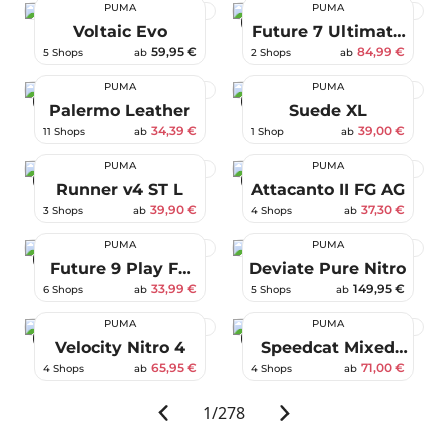
PUMA
PUMA
-63 %
Voltaic Evo
Future 7 Ultimate
FG AG
59,95 €
84,99 €
5 Shops
ab
2 Shops
ab
PUMA
PUMA
-62 %
-61 %
Palermo Leather
Suede XL
34,39 €
39,00 €
11 Shops
ab
1 Shop
ab
PUMA
PUMA
-33 %
-25 %
Runner v4 ST L
Attacanto II FG AG
39,90 €
37,30 €
3 Shops
ab
4 Shops
ab
PUMA
PUMA
-43 %
Future 9 Play FG
Deviate Pure Nitro
AG
33,99 €
149,95 €
6 Shops
ab
5 Shops
ab
PUMA
PUMA
-49 %
-45 %
Velocity Nitro 4
Speedcat Mixed
Feel
65,95 €
71,00 €
4 Shops
ab
4 Shops
ab
1
/
278