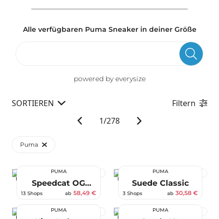
Alle verfügbaren Puma Sneaker in deiner Größe
powered by everysize
SORTIEREN
Filtern
1
/
278
Puma
PUMA
PUMA
-47 %
-66 %
Speedcat OG
Suede Classic
Turnschuhe
58,49 €
30,58 €
13 Shops
ab
3 Shops
ab
PUMA
PUMA
-70 %
-44 %