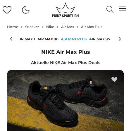
Home
Sneaker
Nike
Air Max
Air Max Plus
R MAX 97
AIR MAX 1
AIR MAX 90
AIR MAX PLUS
AIR MAX 95
NIKE Air Max Plus
Aktuelle NIKE Air Max Plus Deals