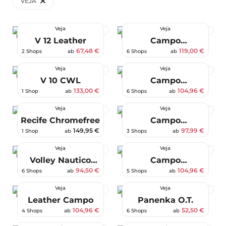
VEJA
Veja
Veja
-55 %
-15 %
V 12 Leather
Campo
Chromefree
67,48 €
119,00 €
2 Shops
ab
6 Shops
ab
Leather
Veja
Veja
-5 %
-25 %
V 10 CWL
Campo
Chromefree
133,00 €
104,96 €
1 Shop
ab
6 Shops
ab
Leather
Veja
Veja
-30 %
Recife Chromefree
Campo
Chromefree
149,95 €
97,99 €
1 Shop
ab
3 Shops
ab
Veja
Veja
-30 %
-25 %
Volley Nautico
Campo
Bark
Chromefree
94,50 €
104,96 €
6 Shops
ab
5 Shops
ab
Leather
Veja
Veja
-25 %
-63 %
Leather Campo
Panenka O.T.
104,96 €
52,50 €
4 Shops
ab
6 Shops
ab