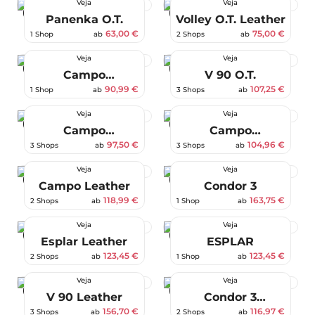
Veja
Veja
-55 %
-44 %
Panenka O.T.
Volley O.T. Leather
63,00 €
75,00 €
1 Shop
ab
2 Shops
ab
Veja
Veja
-35 %
-35 %
Campo
V 90 O.T.
Chromefree
90,99 €
107,25 €
1 Shop
ab
3 Shops
ab
Leather
Veja
Veja
-30 %
-25 %
Campo
Campo
Chromefree
Chromefree
97,50 €
104,96 €
3 Shops
ab
3 Shops
ab
Leather
Veja
Veja
-15 %
-9 %
Campo Leather
Condor 3
118,99 €
163,75 €
2 Shops
ab
1 Shop
ab
Veja
Veja
-5 %
-5 %
Esplar Leather
ESPLAR
123,45 €
123,45 €
2 Shops
ab
1 Shop
ab
Veja
Veja
-5 %
-35 %
V 90 Leather
Condor 3
Advanced
156,70 €
116,97 €
3 Shops
ab
2 Shops
ab