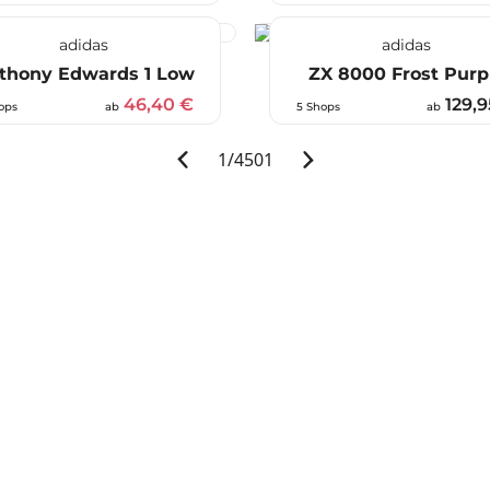
adidas
adidas
thony Edwards 1 Low
ZX 8000 Frost Purp
46,40 €
129,9
ops
ab
5 Shops
ab
1
/
4501