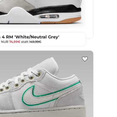
n 4 RM 'White/Neutral Grey'
r NUR
74,99€
statt
149,99€