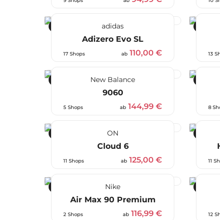
9 Shops
ab
10 S
adidas
-27 %
-55 %
Adizero Evo SL
110,00 €
17 Shops
ab
13 S
New Balance
-24 %
-21 %
9060
144,99 €
5 Shops
ab
8 Sh
ON
-22 %
-50 %
Cloud 6
125,00 €
11 Shops
ab
11 S
Nike
-22 %
-35 %
Air Max 90 Premium
116,99 €
2 Shops
ab
12 S