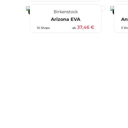
Birkenstock
-32 %
-58 %
Arizona EVA
An
37,46 €
10 Shops
ab
3 Sh