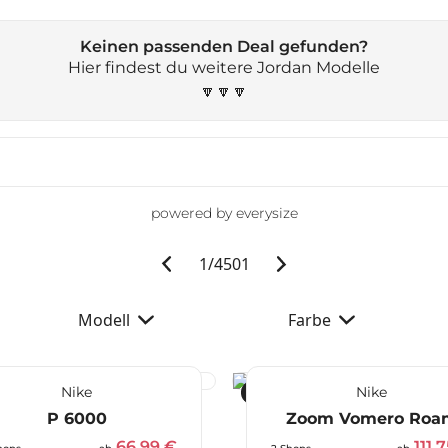
Keinen passenden Deal gefunden?
Hier findest du weitere Jordan Modelle
🔽🔽🔽
powered by everysize
1
/
4501
Modell
Farbe
Nike
Nike
-41 %
P 6000
Zoom Vomero Roa
66,99 €
111,