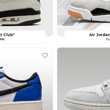
ht Club"
Air Jorda
99€
fü