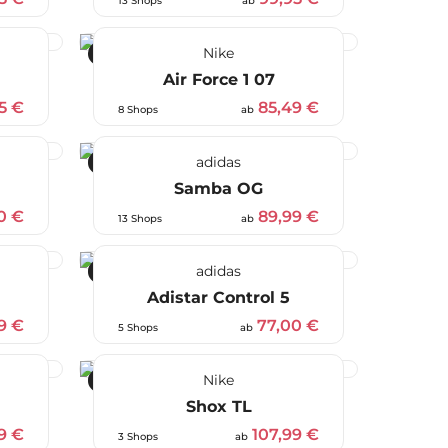
13 Shops
ab
Nike
-29 %
Air Force 1 07
5 €
85,49 €
8 Shops
ab
adidas
-25 %
Samba OG
0 €
89,99 €
13 Shops
ab
adidas
-30 %
Adistar Control 5
9 €
77,00 €
5 Shops
ab
Nike
-40 %
Shox TL
9 €
107,99 €
3 Shops
ab