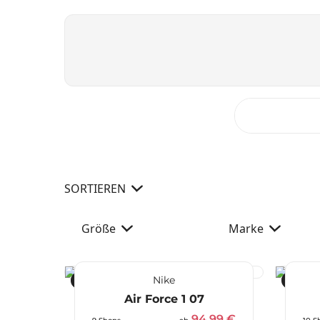
SORTIEREN
Größe
Marke
Nike
-21 %
-44 %
Air Force 1 07
94,99 €