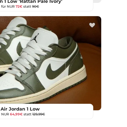
n 1 Low 'Rattan Pale Ivory'
für NUR
72€
statt
90€
Air Jordan 1 Low
r NUR
64,99€
statt
129,99€