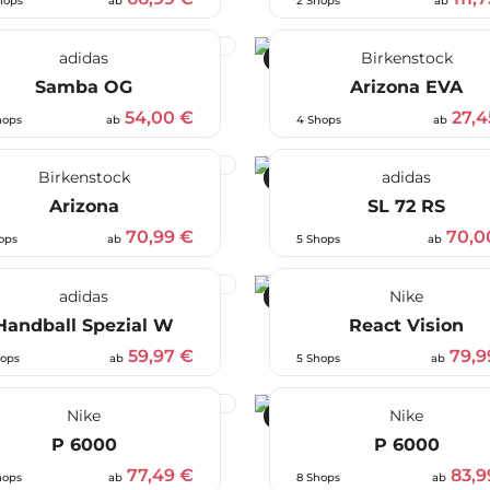
hops
ab
2 Shops
ab
adidas
Birkenstock
-50 %
Samba OG
Arizona EVA
54,00 €
27,4
hops
ab
4 Shops
ab
Birkenstock
adidas
-30 %
Arizona
SL 72 RS
70,99 €
70,0
ops
ab
5 Shops
ab
adidas
Nike
-43 %
Handball Spezial W
React Vision
59,97 €
79,9
hops
ab
5 Shops
ab
Nike
Nike
-30 %
P 6000
P 6000
77,49 €
83,9
hops
ab
8 Shops
ab