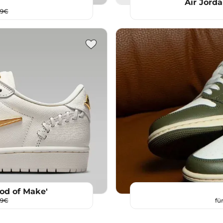
Air Jorda
99€
od of Make'
99€
fü