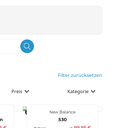
Filter zurücksetzen
Preis
Kategorie
New Balance
-17 %
m
530
75 €
99,95 €