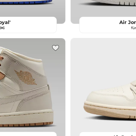
oyal'
Air Jo
99€
fü