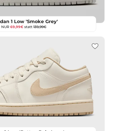
rdan 1 Low 'Smoke Grey'
r NUR
69,99€
statt
139,99€