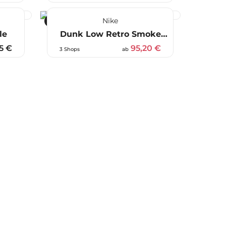
Nike
-21 %
le
Dunk Low Retro Smoke
Grey
5 €
95,20 €
3 Shops
ab