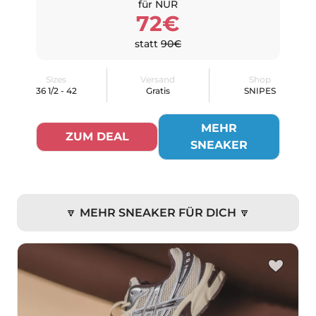
für NUR
72€
statt
90€
Sizes
Versand
Shop
36 1/2 - 42
Gratis
SNIPES
MEHR
ZUM DEAL
SNEAKER
🔽 MEHR SNEAKER FÜR DICH 🔽