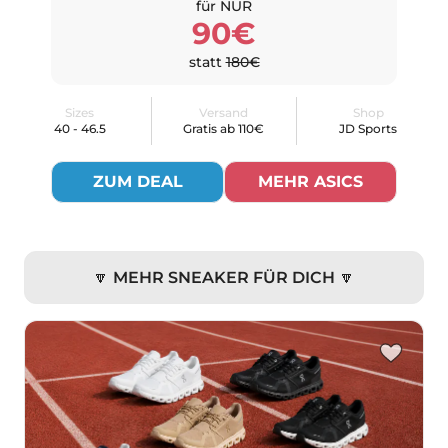
für NUR
90€
statt
180€
Sizes
Versand
Shop
40 - 46.5
Gratis ab 110€
JD Sports
ZUM DEAL
MEHR ASICS
🔽 MEHR SNEAKER FÜR DICH 🔽