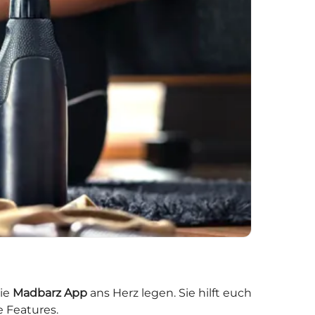
die
Madbarz App
ans Herz legen. Sie hilft euch
 Features.