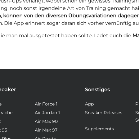
h-Ups verlangt, wobei schon ein gewisses Trainingsniv
ning, noch sonst irgendeine Art von Training gemacht ha
ren, können von den diversen Übungsvariationen dagege
n
. Die App erinnert sogar daran sich vorher vernünftig 
 die man mal ausgetestet haben sollte. Ladet euch die
Ma
neaker
Sonstiges
e
Air Force 1
App
P
arache
Air Jordan 1
Sneaker Releases
S
S
x
Air Max 90
Supplements
x 95
Air Max 97
x Plus
Air Presto