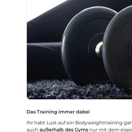
Das Training immer dabei
Ihr habt Lust auf ein Bodyweighttraining ga
auch
außerhalb des Gyms
nur mit dem eigen