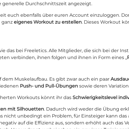
generelle Durchschnittszeit angezeigt.
eit euch ebenfalls über euren Account einzuloggen. Dort
n ganz
eigenes Workout zu erstellen
. Dieses Workout k
e das bei Freeletics. Alle Mitglieder, die sich bei der I
eten verbinden, ihnen folgen und ihnen in Form eines „
uf dem Muskelaufbau. Es gibt zwar auch ein paar
Ausdau
hiedenen
Push- und Pull-Übungen
sowie deren Variation
icherten Workouts könnt ihr das
Schwierigkeitslevel indi
ken mit Silhouetten
. Dadurch wird weder die Übung erkl
s nicht unbedingt ein Problem, für Einsteiger kann das a
ativ auf die Effizienz aus, sondern erhöht auch das Ver