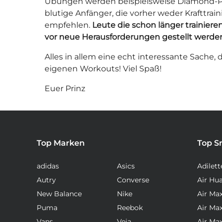
Übungen werden beispielsweise Diamond-Pus
blutige Anfänger, die vorher weder Krafttrai
empfehlen.
Leute die schon länger trainie
vor neue Herausforderungen gestellt werde
Alles in allem eine echt interessante Sache,
eigenen Workouts! Viel Spaß!
Euer Prinz
Top Marken
Top S
adidas
Asics
Adilett
Autry
Converse
Air Hu
New Balance
Nike
Air Ma
Puma
Reebok
Air Ma
Vans
Veja
Air Ma