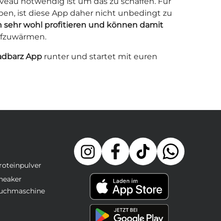
eau notwendig ist um das zu schaffen. Für
ben, ist diese App daher nicht unbedingt zu
n sehr wohl profitieren und können damit
aufzuwärmen.
dbarz App
runter und startet mit euren
roteinpulver
neaker
uchmaschine