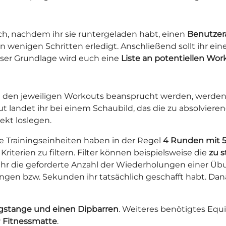
h, nachdem ihr sie runtergeladen habt, einen
Benutzer
in wenigen Schritten erledigt. Anschließend sollt ihr 
eser Grundlage wird euch eine
Liste an potentiellen Wor
ei den jeweiligen Workouts beansprucht werden, werden
ut landet ihr bei einem Schaubild, das die zu absolvier
ekt loslegen.
e Trainingseinheiten haben in der Regel
4 Runden mit 
terien zu filtern. Filter können beispielsweise die
zu s
ihr die geforderte Anzahl der Wiederholungen einer Übun
ngen bzw. Sekunden ihr tatsächlich geschafft habt. Dan
stange und einen Dipbarren
. Weiteres benötigtes Eq
r
Fitnessmatte
.