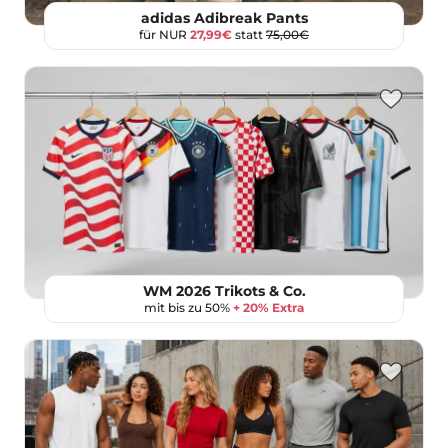
adidas Adibreak Pants
für NUR
27,99€
statt
75,00€
WM 2026 Trikots & Co.
mit bis zu 50%
+ 20% Extra