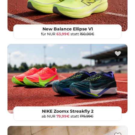
New Balance Ellipse V1
für NUR
63,99€
statt
150,00€
NIKE Zoomx Streakfly 2
ab NUR
79,99€
statt
179,99€