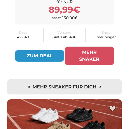
für NUR
89,99€
statt
150,00€
Sizes
Versand
Shop
42 - 48
Gratis ab 149€
breuninger
MEHR
ZUM DEAL
SNAKER
🔽 MEHR SNEAKER FÜR DICH 🔽