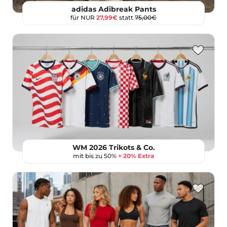
adidas Adibreak Pants
für NUR
27,99€
statt
75,00€
WM 2026 Trikots & Co.
mit bis zu 50%
+ 20% Extra