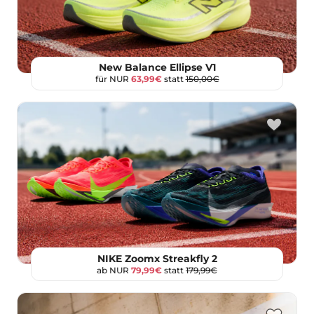
New Balance Ellipse V1
für NUR
63,99€
statt
150,00€
NIKE Zoomx Streakfly 2
ab NUR
79,99€
statt
179,99€