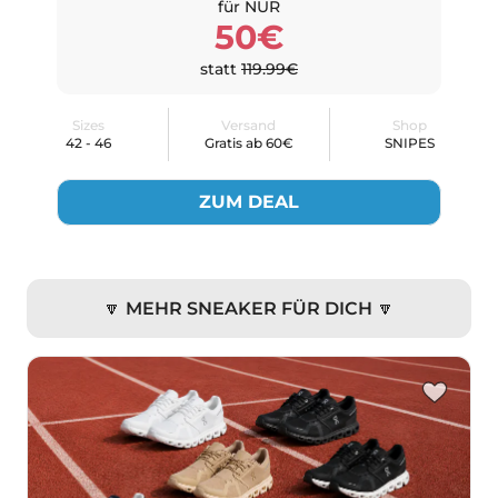
für NUR
50€
statt
119.99€
Sizes
Versand
Shop
42 - 46
Gratis ab 60€
SNIPES
ZUM DEAL
🔽 MEHR SNEAKER FÜR DICH 🔽