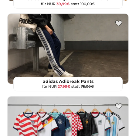
für NUR
39,99€
statt
100,00€
adidas Adibreak Pants
für NUR
27,99€
statt
75,00€