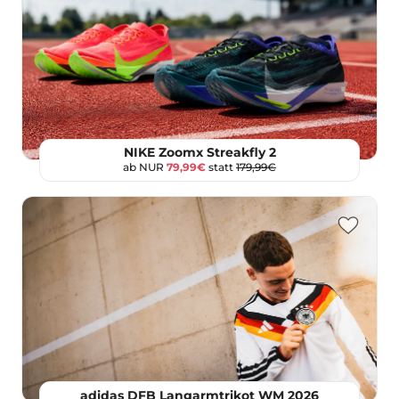
NIKE Zoomx Streakfly 2
ab NUR
79,99€
statt
179,99€
adidas DFB Langarmtrikot WM 2026