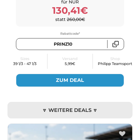
für NUR
130,41€
statt
260,00€
Rabattcode*
PRINZ10
Sizes
Versand
Shop
39 1/3 - 47 1/3
5,99€
Philipp Teamsport
ZUM DEAL
🔽 WEITERE DEALS 🔽