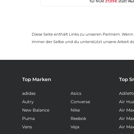
für NUR
27,99€
statt
75
Diese Seite enthält Links zu unseren Partnern. Wenn D
immer der Selbe und du unterstützt unsere Arbeit d
Top Marken
Top S
adidas
Asics
Adilett
Autry
Converse
Air Hu
New Balance
Nike
Air Ma
Puma
Reebok
Air Ma
Vans
Veja
Air Ma