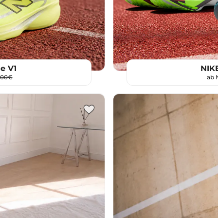
e V1
NIKE
,00€
ab