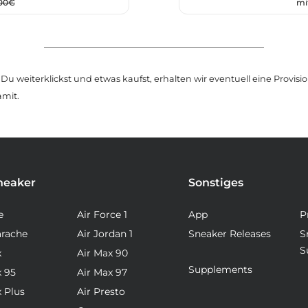
,00€
mi
u weiterklickst und etwas kaufst, erhalten wir eventuell eine Provision
amit.
neaker
Sonstiges
e
Air Force 1
App
P
arache
Air Jordan 1
Sneaker Releases
S
S
x
Air Max 90
Supplements
x 95
Air Max 97
x Plus
Air Presto