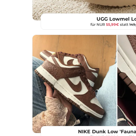
UGG Lowmel L
für NUR
55,99€
statt
149
NIKE Dunk Low 'Fauna