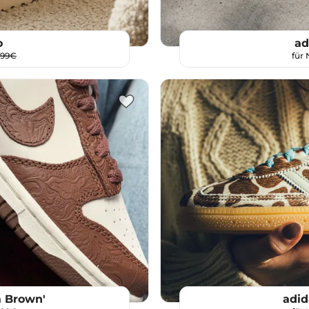
o
ad
,99€
für
 Brown'
adid