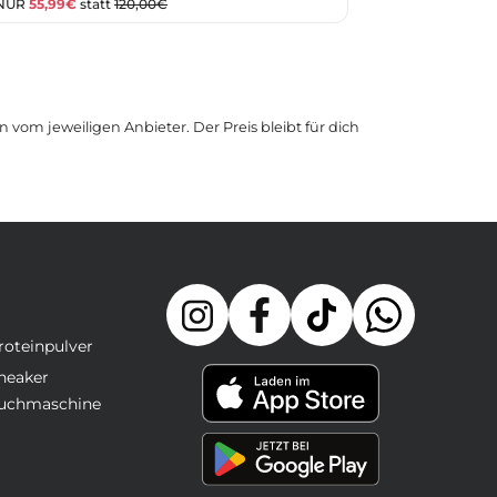
 NUR
55,99€
statt
120,00€
 vom jeweiligen Anbieter. Der Preis bleibt für dich
roteinpulver
neaker
uchmaschine