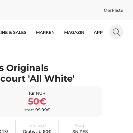
Merkliste
INE & SALES
MARKEN
MAGAZIN
APP
s Originals
court 'All White'
für NUR
50€
statt
99.99€
Versand
Shop
0 2/3
Gratis ab 60€
SNIPES