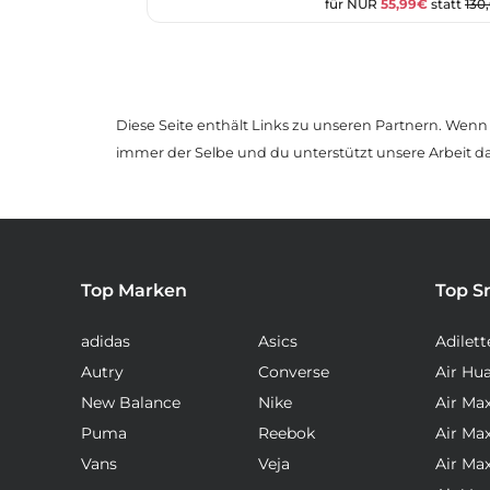
für NUR
55,99€
statt
130
Diese Seite enthält Links zu unseren Partnern. Wenn D
immer der Selbe und du unterstützt unsere Arbeit d
Top Marken
Top S
adidas
Asics
Adilett
Autry
Converse
Air Hu
New Balance
Nike
Air Ma
Puma
Reebok
Air Ma
Vans
Veja
Air Ma