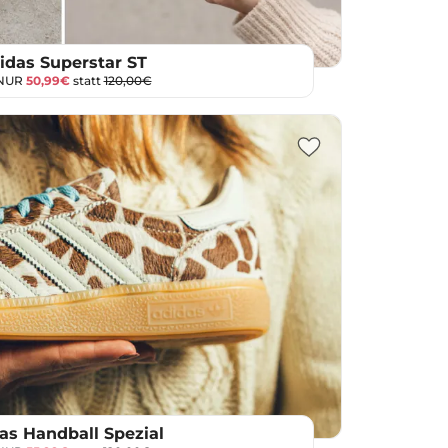
idas Superstar ST
 NUR
50,99€
statt
120,00€
as Handball Spezial