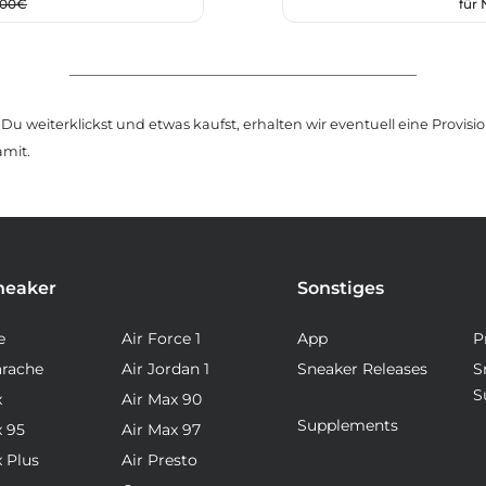
,00€
für
u weiterklickst und etwas kaufst, erhalten wir eventuell eine Provision
amit.
neaker
Sonstiges
e
Air Force 1
App
P
arache
Air Jordan 1
Sneaker Releases
S
S
x
Air Max 90
Supplements
x 95
Air Max 97
x Plus
Air Presto