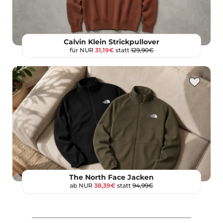
Calvin Klein Strickpullover
für NUR
31,19€
statt
129,90€
The North Face Jacken
ab NUR
38,39€
statt
94,99€