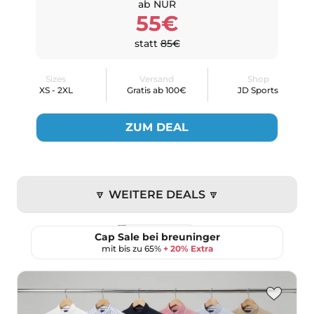
ab NUR
55€
statt
85€
Sizes
Versand
Shop
XS - 2XL
Gratis ab 100€
JD Sports
ZUM DEAL
🔽 WEITERE DEALS 🔽
Cap Sale bei breuninger
mit bis zu 65%
+ 20% Extra