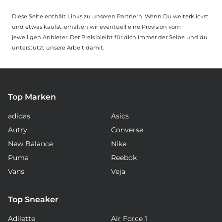
Diese Seite enthält Links zu unseren Partnern. Wenn Du weiterklickst
und etwas kaufst, erhalten wir eventuell eine Provision vom
jeweiligen Anbieter. Der Preis bleibt für dich immer der Selbe und du
unterstützt unsere Arbeit damit.
Top Marken
adidas
Asics
Autry
Converse
New Balance
Nike
Puma
Reebok
Vans
Veja
Top Sneaker
Adilette
Air Force 1