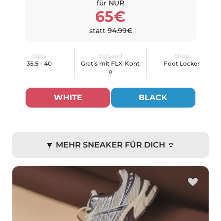
für NUR
65€
statt
94.99€
Sizes
Versand
Shop
35.5 - 40
Gratis mit FLX-Kont
Foot Locker
o
WHITE
BLACK
🔽 MEHR SNEAKER FÜR DICH 🔽