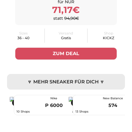
für NUR
71,17€
statt
94,90€
Sizes
Versand
Shop
36 - 40
Gratis
KICKZ
ZUM DEAL
🔽 MEHR SNEAKER FÜR DICH 🔽
Nike
New Balance
-44 %
-22 %
P 6000
574
66,99 €
10 Shops
ab
13 Shops