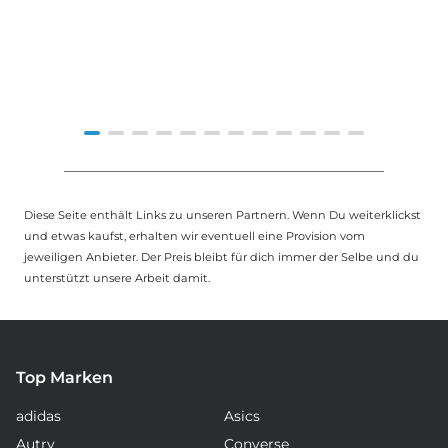
Item
1
of
Diese Seite enthält Links zu unseren Partnern. Wenn Du weiterklickst
12
und etwas kaufst, erhalten wir eventuell eine Provision vom
jeweiligen Anbieter. Der Preis bleibt für dich immer der Selbe und du
unterstützt unsere Arbeit damit.
Top Marken
adidas
Asics
Autry
Converse