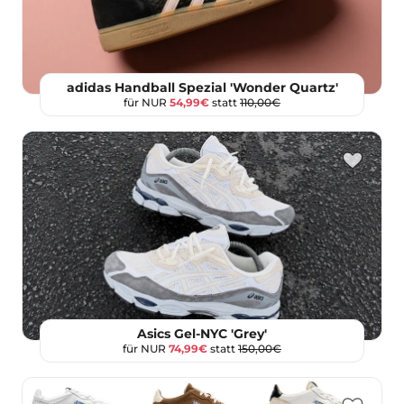
adidas Handball Spezial 'Wonder Quartz'
für NUR
54,99€
statt
110,00€
Asics Gel-NYC 'Grey'
für NUR
74,99€
statt
150,00€