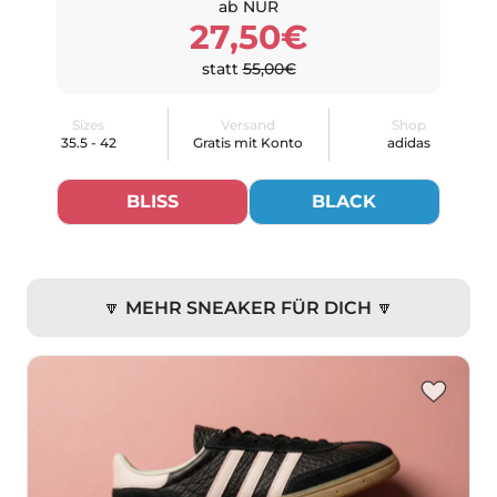
ab NUR
27,50€
statt
55,00€
Sizes
Versand
Shop
35.5 - 42
Gratis mit Konto
adidas
BLISS
BLACK
🔽 MEHR SNEAKER FÜR DICH 🔽