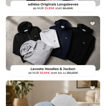
adidas Originals Longsleeves
ab NUR
23,99€
statt
60,00€
Lacoste Hoodies & Jacken
ab NUR
55,99€
statt bis zu
150,00€