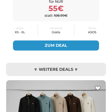
für NUR
55€
statt
108.99€
Sizes
Versand
Shop
XS - XL
Gratis
ASOS
ZUM DEAL
🔽 WEITERE DEALS 🔽