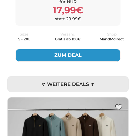
für NUR
17,99€
statt
29,99€
Sizes
Versand
Shop
S - 2XL
Gratis ab 100€
MandMdirect
ZUM DEAL
🔽 WEITERE DEALS 🔽