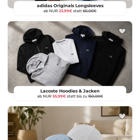
adidas Originals Longsleeves
ab NUR
23,99€
statt
60,00€
Lacoste Hoodies & Jacken
ab NUR
55,99€
statt bis zu
150,00€