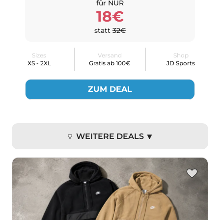
für NUR
18€
statt
32€
Sizes
Versand
Shop
XS - 2XL
Gratis ab 100€
JD Sports
ZUM DEAL
🔽 WEITERE DEALS 🔽