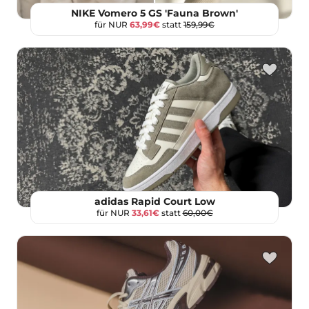
NIKE Vomero 5 GS 'Fauna Brown'
für NUR
63,99€
statt
159,99€
adidas Rapid Court Low
für NUR
33,61€
statt
60,00€