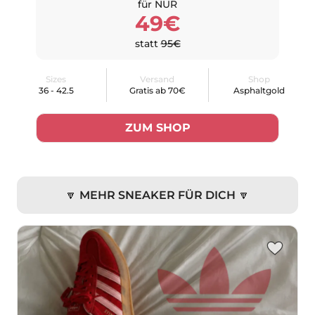
für NUR
49€
statt
95€
Sizes
Versand
Shop
36 - 42.5
Gratis ab 70€
Asphaltgold
ZUM SHOP
🔽 MEHR SNEAKER FÜR DICH 🔽